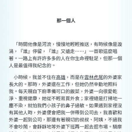
那一個人
「時間他像是河流，慢慢地輕輕推送，有時候像是漩
渦，『誰』停留，『誰』又遠走
……
」一首歌這麼唱
著。一路上有許許多多的人在你生命裡駐足，但那一個
人是最值得我紀念的。
小時候，我並不住在
高雄
，而是在
雲林虎尾
的外婆家
長大的。那時，外婆還在工作，但她仍然辛勤地照料
我。每天親自下廚準備可口的飯菜，外婆一向很愛乾
淨、重視健康，她從不輕易買外食；家裡總是打掃地一
塵不染，就怕我們小孩子的鼻子過敏。如果遇到家裡沒
有其他人時，外婆便會把我一併帶到公司去，我喜歡和
外婆一起到公司，那邊有著親切的叔叔、阿姨，不過我
不會吵鬧，會靜靜地等外婆下班再一起去逛市場。騎摩