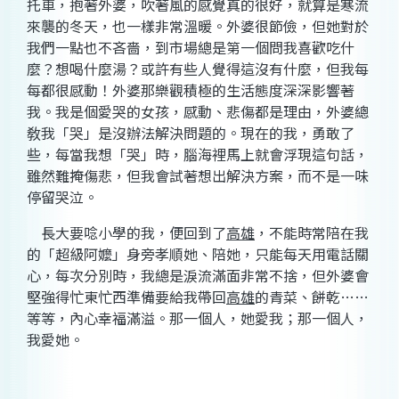
托車，抱著外婆，吹著風的感覺真的很好，就算是寒流
來襲的冬天，也一樣非常溫暖。外婆很節儉，但她對於
我們一點也不吝嗇，到市場總是第一個問我喜歡吃什
麼？想喝什麼湯？或許有些人覺得這沒有什麼，但我每
每都很感動！外婆那樂觀積極的生活態度深深影響著
我。我是個愛哭的女孩，感動、悲傷都是理由，外婆總
敎我「哭」是沒辦法解決問題的。現在的我，勇敢了
些，每當我想「哭」時，腦海裡馬上就會浮現這句話，
雖然難掩傷悲，但我會試著想出解決方案，而不是一味
停留哭泣。
長大要唸小學的我，便回到了
高雄
，不能時常陪在我
的「超級阿嬤」身旁孝順她、陪她，只能每天用電話關
心，每次分別時，我總是淚流滿面非常不捨，但外婆會
堅強得忙東忙西準備要給我帶回
高雄
的青菜、餅乾……
等等，內心幸福滿溢。那一個人，她愛我；那一個人，
我愛她。