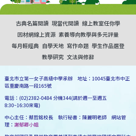
古典名篇閱讀
現當代閱讀
線上教室任你學
因材網線上資源
素養導向教學與多元評量
每月輕經典
自學天地
寫作命題
學生作品選登
教學研究
文法與修辭
臺北市立第一女子高級中學承辦 地址：10045臺北市中正
區重慶南路一段165號
電話：(02)2382-0484 分機344(請於週一至週五
8:30~16:30來電)
中心主任：蔡哲銘校長 執行秘書：陳麗明老師 網站管
理：
謝郁卿小姐