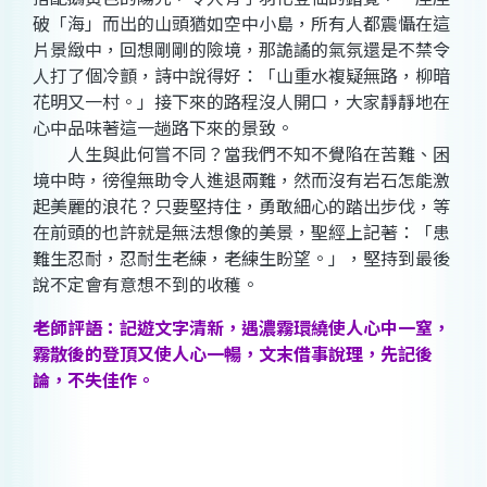
破「海」而出的山頭猶如空中小島，所有人都震懾在這
片景緻中，回想剛剛的險境，那詭譎的氣氛還是不禁令
人打了個冷顫，詩中說得好：「山重水複疑無路，柳暗
花明又一村。」接下來的路程沒人開口，大家靜靜地在
心中品味著這一趟路下來的景致。
人生與此何嘗不同？當我們不知不覺陷在苦難、困
境中時，徬徨無助令人進退兩難，然而沒有岩石怎能激
起美麗的浪花？只要堅持住，勇敢細心的踏出步伐，等
在前頭的也許就是無法想像的美景，聖經上記著：「患
難生忍耐，忍耐生老練，老練生盼望。」，堅持到最後
說不定會有意想不到的收穫。
老師評語：記遊文字清新，遇濃霧環繞使人心中一窒，
霧散後的登頂又使人心一暢，文末借事說理，先記後
論，不失佳作。