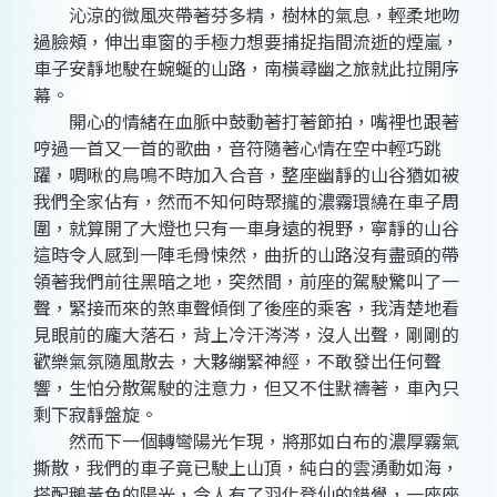
沁涼的微風夾帶著芬多精，樹林的氣息，輕柔地吻
過臉頰，伸出車窗的手極力想要捕捉指間流逝的煙嵐，
車子安靜地駛在蜿蜒的山路，南橫尋幽之旅就此拉開序
幕。
開心的情緒在血脈中鼓動著打著節拍，嘴裡也跟著
哼過一首又一首的歌曲，音符隨著心情在空中輕巧跳
躍，啁啾的鳥鳴不時加入合音，整座幽靜的山谷猶如被
我們全家佔有，然而不知何時聚攏的濃霧環繞在車子周
圍，就算開了大燈也只有一車身遠的視野，寧靜的山谷
這時令人感到一陣毛骨悚然，曲折的山路沒有盡頭的帶
領著我們前往黑暗之地，突然間，前座的駕駛驚叫了一
聲，緊接而來的煞車聲傾倒了後座的乘客，我清楚地看
見眼前的龐大落石，背上冷汗涔涔，沒人出聲，剛剛的
歡樂氣氛隨風散去，大夥繃緊神經，不敢發出任何聲
響，生怕分散駕駛的注意力，但又不住默禱著，車內只
剩下寂靜盤旋。
然而下一個轉彎陽光乍現，將那如白布的濃厚霧氣
撕散，我們的車子竟已駛上山頂，純白的雲湧動如海，
搭配鵝黃色的陽光，令人有了羽化登仙的錯覺，一座座