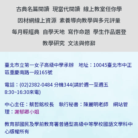
古典名篇閱讀
現當代閱讀
線上教室任你學
因材網線上資源
素養導向教學與多元評量
每月輕經典
自學天地
寫作命題
學生作品選登
教學研究
文法與修辭
臺北市立第一女子高級中學承辦 地址：10045臺北市中正
區重慶南路一段165號
電話：(02)2382-0484 分機344(請於週一至週五
8:30~16:30來電)
中心主任：蔡哲銘校長 執行秘書：陳麗明老師 網站管
理：
謝郁卿小姐
教育部國民及學前教育署普通型高級中等學校國語文學科中
心版權所有