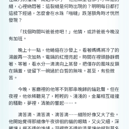
縫，心裡納悶著：這裂縫是何時出現的？明明每日都打
這樑下經過，怎麼會在水珠「啪噠」跌落額角時才恍然
發現？
「找個時間叫爸爸修吧！」他猜，或許爸爸今晚沒
有加班。
晚上十一點，他蜷縮在沙發上，看著媽媽將冷了的
湯飯再一次加熱。電鍋的紅燈亮起，時間在裡頭静靜燜
著、等著，看水分一滴滴向上蒸發，把僅存的風味反鎖
在鍋蓋，徒留下一碗過於白皙的無味。甚至，有些微
苦。
今晚，客廳裡的他等不到那串晚歸的鑰匙聲。但在
夜裡，他依稀聽見了，輕輕的、淺淺的，金屬相互碰撞
的騷動，夢裡，清脆的響起……。
滴答滴、滴答滴、滴答滴……縫隙好像又大了些。
他開始覺得那縫像午夜徘徊的貓的眼睛，又尖又細，深
藏讓人摸不透的詭譎。洞裡穿不透的漆黑讓他感到莫名