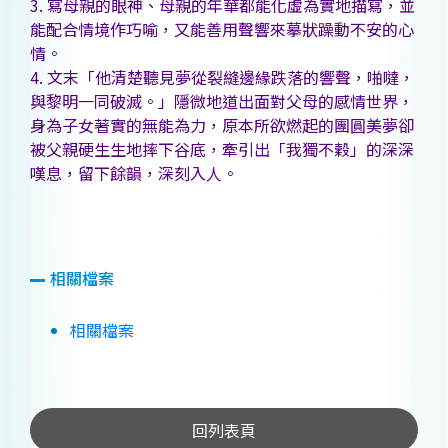
3. 寫母親的眼神、母親的年華都能化虛為實地描寫，並
能配合情境作巧喻，又能善用聲響來摹狀躁動不安的心
情。
4. 文末「他清楚聽見夢從裂縫邊緣跌落的響聲，啪噠，
與黎明一同破滅。」隱微地道出面對父母的感情世界，
身為子女著實的無能為力，原本所欲燃起的團圓美夢卻
被父親硬生生地摔下谷底，牽引出「我獨不穀」的深深
嘆息，留下餘韻，深刻入人。
相關檔案
相關檔案
回列表頁