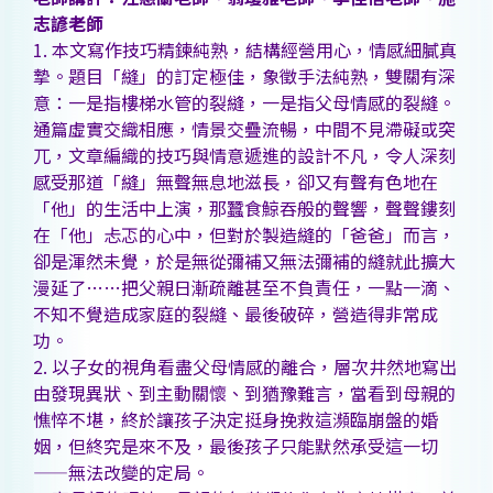
志諺老師
1. 本文寫作技巧精鍊純熟，結構經營用心，情感細膩真
摯。題目「縫」的訂定極佳，象徵手法純熟，雙關有深
意：一是指樓梯水管的裂縫，一是指父母情感的裂縫。
通篇虛實交織相應，情景交疊流暢，中間不見滯礙或突
兀，文章編織的技巧與情意遞進的設計不凡，令人深刻
感受那道「縫」無聲無息地滋長，卻又有聲有色地在
「他」的生活中上演，那蠶食鯨吞般的聲響，聲聲鏤刻
在「他」忐忑的心中，但對於製造縫的「爸爸」而言，
卻是渾然未覺，於是無從彌補又無法彌補的縫就此擴大
漫延了……把父親日漸疏離甚至不負責任，一點一滴、
不知不覺造成家庭的裂縫、最後破碎，營造得非常成
功。
2. 以子女的視角看盡父母情感的離合，層次井然地寫出
由發現異狀、到主動關懷、到猶豫難言，當看到母親的
憔悴不堪，終於讓孩子決定挺身挽救這瀕臨崩盤的婚
姻，但終究是來不及，最後孩子只能默然承受這一切
——無法改變的定局。