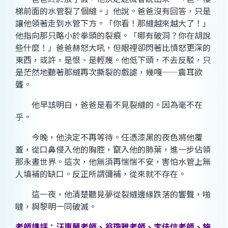
梯前面的水管裂了個縫。」他說。爸爸沒有回答，只是
讓他領著走到水管下方。「你看！那縫越來越大了！」
他指向那只略小於拳頭的裂痕。「哪有破洞？你在胡說
些什麼！」爸爸赫怒大吼，但眼裡卻閃著比憤怒更深的
東西，或許，是恨、是輕蔑。他低下頭，不去反駁，只
是茫然地聽著那縫再次撕裂的戲謔，幾嘎——震耳欲
聾。
他早該明白，爸爸是看不見裂縫的。因為毫不在
乎。
今晚，他決定不再等待。任憑漆黑的夜色將他覆
蓋，從口鼻侵入他的胸腔，竄入他的肺葉，進一步佔領
那永晝世界。這次，他無須再惴惴不安，害怕水管上無
人填補的缺口。反正所謂彌補，從來就不存在。
這一夜，他清楚聽見夢從裂縫邊緣跌落的響聲，啪
噠，與黎明一同破滅。
老師講評：汪惠蘭老師、翁瓊雅老師、李佳信老師、施