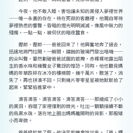
今夜，他不敢入睡。害怕讓未知的黑侵入夢裡世界
──唯一永晝的存在。待在死寂的客廳裡，他獨自等待
夢裡熟悉的響聲。昏暗的燈光明明滅滅，像風中無力的
殘燭，一點一點，被伺伏的暗夜蠶食。
鏗郎、鏗郎……爸爸回來了！他興奮地奔了過去，
迅速地將門拉開。一瞬間，鏽蝕的玻璃門發出咯嘰──
的尖叫聲，霎然劃破爸爸試圖的遮掩，赤裸裸地露出陌
生的香水味和幾聲女子驚訝的惶恐。同時，他也聽見媽
媽的年華跌碎在冰冷的樓梯間，幾千萬片，散落了，消
失了，再也拼湊不回。只剩幾片零零星星被她默默拾了
起來，緊緊掐進掌中。
滴答滴答、滴答滴答、滴答滴答……那縫成了小小
的黑洞，吞噬了家裡僅剩的微光，吐出一顆顆接續不斷
的烏黑水珠，落在地上圈出媽媽離開時的背影，那般矮
小而卑微。
爸爸終於放了假，他決定趁機會說出來。「爸，樓