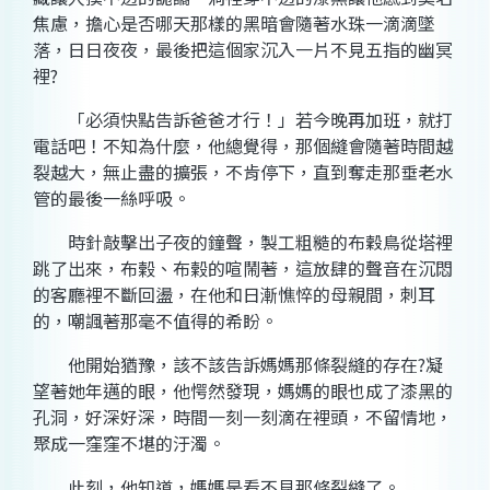
焦慮，擔心是否哪天那樣的黑暗會隨著水珠一滴滴墜
落，日日夜夜，最後把這個家沉入一片不見五指的幽冥
裡?
「必須快點告訴爸爸才行！」若今晚再加班，就打
電話吧！不知為什麼，他總覺得，那個縫會隨著時間越
裂越大，無止盡的擴張，不肯停下，直到奪走那垂老水
管的最後一絲呼吸。
時針敲擊出子夜的鐘聲，製工粗糙的布穀鳥從塔裡
跳了出來，布榖、布榖的喧鬧著，這放肆的聲音在沉悶
的客廳裡不斷回盪，在他和日漸憔悴的母親間，刺耳
的，嘲諷著那毫不值得的希盼。
他開始猶豫，該不該告訴媽媽那條裂縫的存在?凝
望著她年邁的眼，他愕然發現，媽媽的眼也成了漆黑的
孔洞，好深好深，時間一刻一刻滴在裡頭，不留情地，
聚成一窪窪不堪的汙濁。
此刻，他知道，媽媽是看不見那條裂縫了。