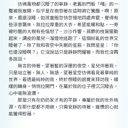
彷彿萬物都沉睡了的寧靜，老舊的門板「嘎」的一
聲被我推開，似乎是在抱怨著在這時將它驚醒。啊！原
來，風還沒睡，如孩童般忽快忽慢地四處奔竄。覺得有
些涼意襲來，我拉拉厚重的大衣，希望能暖和點，一旁
被吵醒的大樹有些惱怒了，沙沙作響，蓊鬱的枝葉擺動
起來，調皮的風兒一溜煙地逃跑了，這個紛亂的世界又
睡著了，除了我和夜空中失眠的星辰，我問星星：「你
也還沒睡啊？」它沒說話只是靜靜閃耀著，而我也沒再
多說話。
無言的待著，望著藍的深邃的夜空，星兒伴著我，
只是站立著，無人，無語，望著星空彷彿看見最單純的
世界，看透最純粹的我，終於想睡的感覺來拜訪我，緩
緩的轉身，悄悄拉開門，在屬於我的位子裡沉沉睡去，
心中毫無波瀾。
那是只有在奶奶家才有的平靜，專屬於我的世外桃
源。在那什麼都不用做，只需安靜的待著，疲憊的心就
能獲得慰藉。