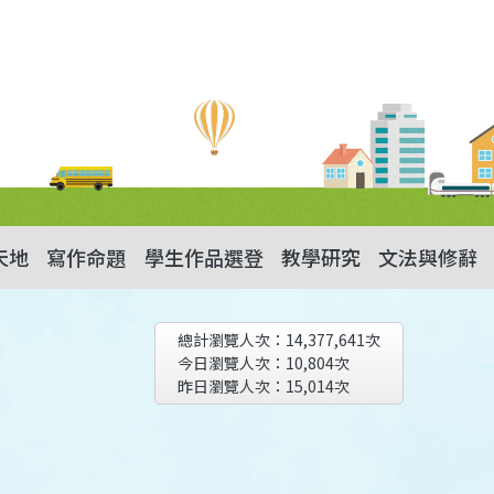
天地
寫作命題
學生作品選登
教學研究
文法與修辭
總計瀏覽人次：
14,377,641
次
今日瀏覽人次：
10,804
次
昨日瀏覽人次：
15,014
次