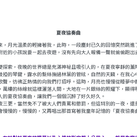
夏夜協奏曲
，月光溫柔的輕擁著我，此時，一段塵封已久的回憶突然跳進
近的小孩說要ㄧ起去夜遊，沒有先向大人報備一聲就偷偷跑出
探索，夜晚的世界總是充滿神祕且吸引人的，在夏夜寧靜的薰
枝掗的琴鍵，露水的髮絲撫過林葉的管絃，自然的天籟，在我心
歌聲，彷彿正熱情的向我們打招呼。這時，月亮也慢慢從睡夢中
，萬縷的絲線就這樣灑落人間，大地在一片銀絲的照耀下，顯得
人的夏夜協奏曲，讓我們一個個沉醉了好久好久。
三更，當然免不了被大人們責罵和懲罰，但這特別的ㄧ夜，還
會慢慢的，慢慢的，又再唱出那首寫著我童年記憶的「夏夜協奏