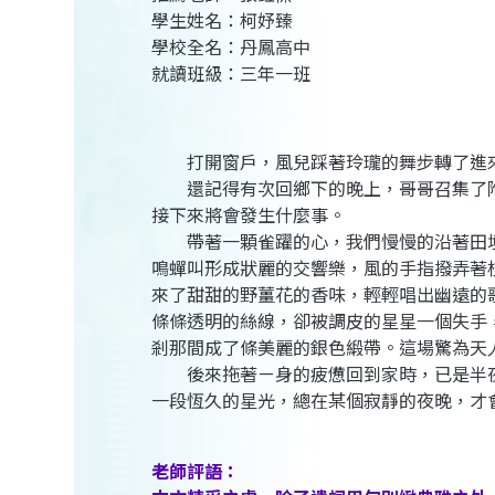
學生姓名：柯妤臻
學校全名：丹鳳高中
就讀班級：三年一班
打開窗戶，風兒踩著玲瓏的舞步轉了進來
還記得有次回鄉下的晚上，哥哥召集了附
接下來將會發生什麼事。
帶著一顆雀躍的心，我們慢慢的沿著田埂
鳴蟬叫形成狀麗的交響樂，風的手指撥弄著
來了甜甜的野薑花的香味，輕輕唱出幽遠的
條條透明的絲線，卻被調皮的星星一個失手
剎那間成了條美麗的銀色緞帶。這場驚為天
後來拖著ㄧ身的疲憊回到家時，已是半夜
一段恆久的星光，總在某個寂靜的夜晚，才
老師評語：