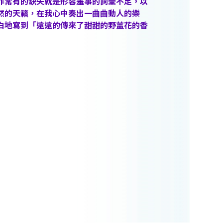
作常有的缺失就是形容羞事的詞彙不足，以
然的天籟，在我心中奏出一曲曲動人的樂
白地寫到「遠遠的傳來了甜甜的野薑花的香