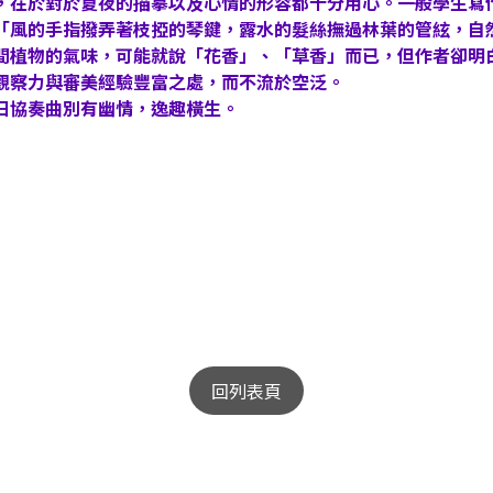
，在於對於夏夜的描摹以及心情的形容都十分用心。一般學生寫
「風的手指撥弄著枝掗的琴鍵，露水的髮絲撫過林葉的管絃，自
間植物的氣味，可能就說「花香」、「草香」而已，但作者卻明
觀察力與審美經驗豐富之處，而不流於空泛。
日協奏曲別有幽情，逸趣橫生。
回列表頁