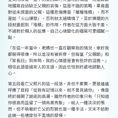
地描寫自幼缺乏父親的哀傷，這是不錯的策略，畢竟面
對從未謀面的父親，這種悲傷應是「層層堆積」，而不
是如「火山爆發」，否則就太過矯情了。至於揀選的片
段就要起到「堆積」的作用，作者在這方面大致不差，
不過對於親人的反應、自己心境變化的描寫可更細膩一
點。
「在這一年當中，老媽也一直在觀察我的情況，幸好我
都裝得很像，所以並沒有被拆穿，但每當『父親節』和
『家長日』到來時，我的心情還是會有些許的沮喪。」
相信此語是過來人的言語，因此也恰到好處地感動人
心。
第五段看亡父照片的這一段落，非但不累贅，更是遙遙
呼應了首段「從我有記憶以來，就不曾見過你」，像是
終於揭開了謎底的高潮，雖然作者的印象只有「只知道
你很高而且留了一頭烏黑秀髮」，給人一種淡淡的悵
然，但不執著於亡父的形貌也是一種手法，文末不妨對
此做一些適度但不濫情的發揮。