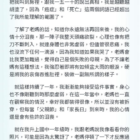
把我叫到房裡，跟我一五一十的說出真相，我是越聽越
胡塗了，因為「癌症」和「死亡」這兩個詞語已經超出
了我所能理解的範圍了。
了解了老媽的話，知道你永遠無法再回來後，我的心
情十分沮喪，那一陣子我整天頭痛欲裂，心理也像有把
刀不斷刺入，就連身體也非常虛弱，但儘管很悲痛，我
也沒流下任何一滴淚，因為我知道如果我哭了，老媽會
比我更加難過，覺得自己是個失敗的母親，為了不讓老
媽有這種想法，我強忍著即將有如傾盆大雨的眼淚，硬
是將我的哀傷吞進肚裡，裝做一副無所謂的樣子。
就這樣持續了一年，我漸漸能夠接受這件事實，身心
也不像剛聽到時那麼虛弱，在這一年當中，老媽也一直
在觀察我的情況，幸好我都裝得很像，所以並沒有被拆
穿，但每當「父親節」和「家長日」到來時，我的心情
還是會有些許的沮喪。
就在我升上國中一年級時，我跟老媽說我像看看你的
照片，可能是因為太驚訝了，老媽停頓了一下才反應過