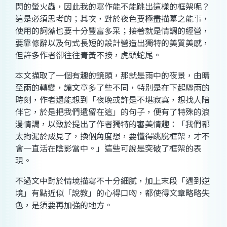
閃的螢火蟲，因此我的寫作能不能跳出這樣的框架呢？
這是必須思考的；其次，對於夜色要極盡描摹之能事，
使用的詞藻也要十分豐富多采；接著就是情調的經營，
要靠修辭以及句式長短的設計營造出獨特的美質美感，
但許多作者卻往往青黃不接，虎頭蛇尾。
本文擷取了一個有趣的鏡頭，那就是雨中的夜景，由晴
至雨的轉變，讓文章多了些不同，特別是在下起驟雨的
時刻，作者還能想到「夜晚或許是不堪寂寞，想找人陪
伴它，於是把我們遺留在這」的句子，便有了特殊的浪
漫情調，以致於提出了作者獨特的審美情趣：「我們都
太拘泥於成見了，換個角度想，要懂得跳脫框架，才不
會一直活在陰影當中。」這些可說是突破了框架的表
現。
不過文中對於情境描寫不十分細膩，加上末段「遇到逆
境」有點近似「說教」的心得口吻，都使得文章略略失
色，
是須要再加強的地方。