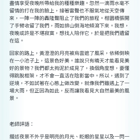
盡情享受夜晚所帶給我的種種樂趣。忽然一滴雨水毫不
留情的打在我的臉上，接著雷聲也不服氣地從天空傳
來，一陣一陣的轟隆聲阻止了我們的旅程。柑園橋張開
了手臂收留了我們，雨如排山倒海地傾瀉下來。我想，
夜晚或許是不堪寂寞，想找人陪伴它，於是把我們遺留
在這。
回家的路上，黃澄澄的月亮被烏雲遮了風采，依稀倒映
在一小池子上，這景色好美。誰說只有晴天才能看見美
好的景物？我們都太拘泥於成見了，換個角度想，要懂
得跳脫框架，才不會一直活在陰影當中。所以，遇到了
逆境，不如試著在心態上做改變，就像我們雖遇上了一
場大雨，但正因為如此，反而讓我看見大自然最美的風
景。
老師評語：
描述夜景不外乎是明亮的月光、眨眼的星星以及一閃一