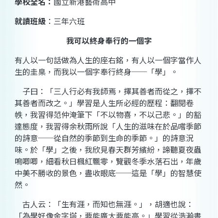
學校全名：
國立新港藝術高中
就讀班級
：三年六班
我可以終身奉行的一個字
有人以一句話做為人生的座右銘，有人以一個字當作人
生的圭臬，而我以一個字奉行終身──「學」。
子曰：「三人行必有我師焉，擇其善者而從之，擇不
其善者而改之。」學習是人生所必經的歷程：翻閱卷
帙，我習得范仲淹筆下「不以物喜，不以己悲。」的豁
達態度，我習得余秋雨所說「人生的滋味在於品嚐季節
的詩意──從自然的季節到生命的季節。」的詩意況
味。於「學」之後，我欣見春天群芳繽紛，諦聽夏夜蟲
鳴唧唧，細看秋日楓紅飄零，覽觀冬季水落石出，年歲
中美不勝收的景色，盡收眼底──這是「學」的智慧使
然。
古人云：「生有涯，而知也無涯。」，胡適也說：
「
為學好像金字塔，要能廣大要能高。」
學習從浩瀚書