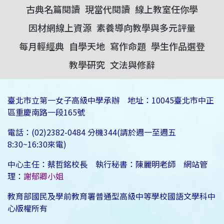
古典名篇閱讀
現當代閱讀
線上教室任你學
因材網線上資源
素養導向教學與多元評量
每月輕經典
自學天地
寫作命題
學生作品選登
教學研究
文法與修辭
臺北市立第一女子高級中學承辦 地址：10045臺北市中正
區重慶南路一段165號
電話：(02)2382-0484 分機344(請於週一至週五
8:30~16:30來電)
中心主任：蔡哲銘校長 執行秘書：陳麗明老師 網站管
理：
謝郁卿小姐
教育部國民及學前教育署普通型高級中等學校國語文學科中
心版權所有