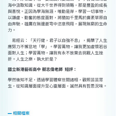
海中汲取知識，從大千世界得到領略，那是豐盈的成長
與喜悅。正因為
學海無涯，唯勤是岸，
學習一切事物，
以謙虛、勤奮的態度面對，將猶如千里馬於廣袤草原自
由奔馳，雄鷹在無邊蒼穹中恣意飛翔，展現無窮的生命
力。
易經云：「
天行健，君子以自強不息」，揭櫫了人生
應努力不懈怠地
「學」。學習萬物，讓我更加虛懷若谷
面對人生；學習萬物，讓我有永不放棄去挑戰人生挫
折。人生之樂，孰大於是？
國立新港藝術高中 蔡志偉老師
短評：
學然後知不足，透過學習體察世間諸相，觀照芸芸眾
生，從知識層面提升至心靈層面，誠然具有哲思
況味。
相關檔案