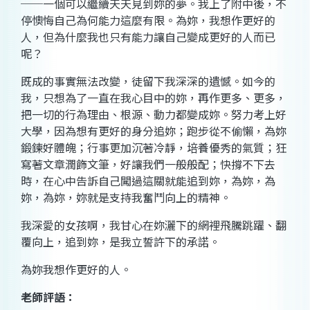
──一個可以繼續天天見到妳的夢。我上了附中後，不
停懊悔自己為何能力這麼有限。為妳，我想作更好的
人，但為什麼我也只有能力讓自己變成更好的人而已
呢？
既成的事實無法改變，徒留下我深深的遺憾。如今的
我，只想為了一直在我心目中的妳，再作更多、更多，
把一切的行為理由、根源、動力都變成妳。努力考上好
大學，因為想有更好的身分追妳；跑步從不偷懶，為妳
鍛鍊好體魄；行事更加沉著冷靜，培養優秀的氣質；狂
寫著文章潤飾文筆，好讓我們一般般配；快撐不下去
時，在心中告訴自己闖過這關就能追到妳，為妳，為
妳，為妳，妳就是支持我奮鬥向上的精神。
我深愛的女孩啊，我甘心在妳灑下的網裡飛騰跳躍、翻
覆向上，追到妳，是我立誓許下的承諾。
為妳我想作更好的人。
老師評語：