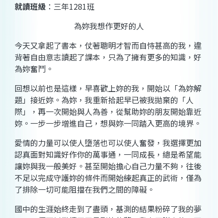
就讀班級
：
三年
1281
班
為妳我想作更好的人
今天又拿起了書本，仗著聰明才智而自恃甚高的我，違
背著自由意志讀起了課本，只為了擁有更多的知識，好
為妳奮鬥。
回想以前也是這樣，早喜歡上妳的我，開始以「為妳解
題」接近妳。為妳，我重新拾起早已被我拋棄的「人
際」，再一次開始與人為善，從幫助妳的朋友開始靠近
妳。一步一步增進自己，想與妳一同踏入更高的境界。
愛情的力量可以使人墮落也可以使人奮發，我選擇更加
認真面對知識好作你的萬事通，一同成長，總是希望能
讓妳與我一般美好。甚至開始擔心自己力量不夠，往後
不足以完成守護妳的條件而開始練起真正的武術，僅為
了排除一切可能阻擋在我們之間的障礙。
國中的生涯始終走到了盡頭，基測的結果粉碎了我的夢