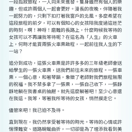
一段孤寂旅程，一人向未來進發。隻身雖然有個人的樂
趣，但或許兩個人一起會更好。漫長的夜晚，伴隨著我
一起努力的，只剩下扣打著我窗戶的北風。多麼希望在
這段旅程的前夕，可以有個知心的女孩陪我度過這迷茫
的時刻。啊！神呀！磨難的長路上，什麼時候我等待的
女孩可以不再讓我等待呢？在這名為「人生」的火車
上，何時才能買兩張火車票啟程，一起前往我人生的下
一站？
追分到成功，這張火車票是許許多多的三年級老師會送
給學生的一張火車票，送我們前往未來的旅程。一張車
票，一個心意，和著琴韻，象徵了老師對我們旅程無限
的祝福。我不禁多拿了一張票，一張自己收下，一張靜
靜地躺在我書桌的抽屜。就先這麼躺著吧！至少心意還
在我這。我等，等著我所等待的女孩，悄然摸走它。
儘管來吧！我已迫不及待。
直到現在，我仍然享受著等待的時光。等待的心情或許
惴慄難安、道路蜿蜒曲折，一切卻是為了增添我看到美