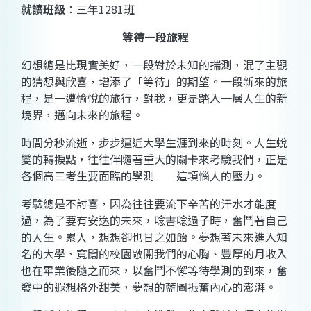
就讀班級
：
三年
1281
班
等待一段旅程
幻想總是比現實美好，一段對於未知的揣測，混了主觀
的猜想與欣喜，增添了「等待」的期望。一段新來的旅
程，是一遭愉悅的旅行，對我，更是踏入一層人生的新
境界，邁向未來的旅程。
時間分秒流逝，步步逼近大學生涯到來的時刻。人生蛻
變的轉捩點，往往伴隨著重大的關卡來考驗我們，正是
各個高三考生要面臨的學測──這項惱人的壓力。
考驗總是不討喜，因為往往要流下辛苦的汗水才能度
過，為了要有安逸的未來，唸書唸過子時，奮鬥著自己
的人生。累人，想想卻也甘之如飴。夢想著未來進入知
名的大學、寬闊的校園敞開我們的心胸、豐厚的月收入
也在畢業後隨之而來，以奮鬥不懈等待學測的到來，奮
發中的遐想格外甜美，夢想的藍圖振奮內心的澎湃。