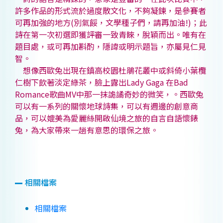
許多作品的形式流於過度散文化，不夠凝鍊，是參賽者
可再加強的地方(別氣餒，文學種子們，請再加油!)；此
詩在第一次初選即獲評審一致青睞，脫穎而出。唯有在
題目處，或可再加斟酌，隱諱或明示題旨，亦屬見仁見
智。
想像西歐兔出現在鎮高校園杜鵑花叢中或斜倚小葉欖
仁樹下飲著淡定綠茶，臉上露出Lady Gaga 在Bad
Romance歌曲MV中那一抹詭譎奇妙的微笑，。西歐兔
可以有一系列的關懷地球詩集，可以有週邊的創意商
品，可以媲美為愛麗絲開啟仙境之旅的自言自語懷錶
兔，為大家帶來一趟有意思的環保之旅。
相關檔案
相關檔案