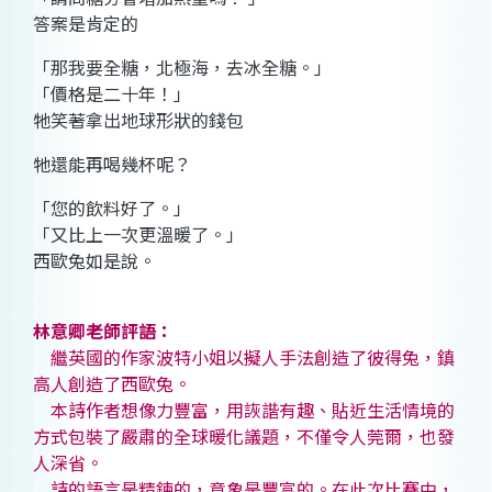
答案是肯定的
「那我要全糖，北極海，去冰全糖。」
「價格是二十年！」
牠笑著拿出地球形狀的錢包
牠還能再喝幾杯呢？
「您的飲料好了。」
「又比上一次更溫暖了。」
西歐兔如是說。
林意卿老師評語：
繼英國的作家波特小姐以擬人手法創造了彼得兔，鎮
高人創造了西歐兔。
本詩作者想像力豐富，用詼諧有趣、貼近生活情境的
方式包裝了嚴肅的全球暖化議題，不僅令人莞爾，也發
人深省。
詩的語言是精鍊的，意象是豐富的。在此次比賽中，