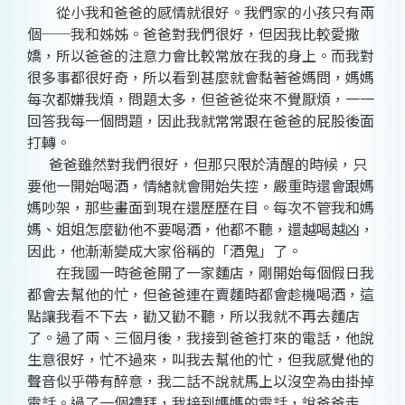
從小我和爸爸的感情就很好。我們家的小孩只有兩
個──我和姊姊。爸爸對我們很好，但因我比較愛撒
嬌，所以爸爸的注意力會比較常放在我的身上。而我對
很多事都很好奇，所以看到甚麼就會黏著爸媽問，媽媽
每次都嫌我煩，問題太多，但爸爸從來不覺厭煩，一一
回答我每一個問題，因此我就常常跟在爸爸的屁股後面
打轉。
爸爸雖然對我們很好，但那只限於清醒的時候，只
要他一開始喝酒，情緒就會開始失控，嚴重時還會跟媽
媽吵架，那些畫面到現在還歷歷在目。每次不管我和媽
媽、姐姐怎麼勸他不要喝酒，他都不聽，還越喝越凶，
因此，他漸漸變成大家俗稱的「酒鬼」了。
在我國一時爸爸開了一家麵店，剛開始每個假日我
都會去幫他的忙，但爸爸連在賣麵時都會趁機喝酒，這
點讓我看不下去，勸又勸不聽，所以我就不再去麵店
了。過了兩、三個月後，我接到爸爸打來的電話，他說
生意很好，忙不過來，叫我去幫他的忙，但我感覺他的
聲音似乎帶有醉意，我二話不說就馬上以沒空為由掛掉
電話。過了一個禮拜，我接到媽媽的電話，說爸爸走