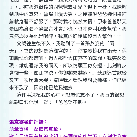
了，那時我還很傻的問爸爸去哪兒？但下一秒，我瞭解
到話中的意思，當場崩潰大哭。之後聽說爸爸幾個禮拜
前就身體不舒服了，那時我才恍然大悟，原來爸爸那天
是因為身體不適聲音才會那樣，也才會叫我去幫忙，我
竟然誤以為他是喝醉，我真的好後悔沒有去幫他……
父親往生後不久，我聽到了一首孫燕姿的「雨
天」，它的歌詞是這樣寫的：「你能體諒我有雨天，偶
爾膽怯你都瞭解，過去那些大雨落下的瞬間，我突然發
現，誰能體諒我的雨天，所以情願回你身邊，此刻腳步
會慢一些，如此堅決，你卻越來越遠。」聽到這首歌後
又再一次崩潰大哭，這時我才發現我想要彌補，但已經
來不及了，因為他已離我遠去。
這件事深植我的心中，想忘也忘不了，我真的很想
能親口跟他說一聲：「爸爸對不起。」
張意雯老師評語：
語彙質樸，然情意真摯。
對自己疼愛有加的父親，在酒精的作祟下，立刻化為令