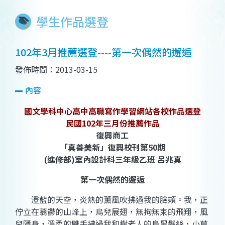
學生作品選登
102年3月推薦選登----第一次偶然的邂逅
發佈時間：2013-03-15
內容
國文學科中心高中高職寫作學習網站各校作品選登
民國102年三月份推薦作品
復興商工
「真善美新」復興校刊第50期
(進修部)室內設計科三年級乙班 呂兆真
第一次偶然的邂逅
澄藍的天空，炎熱的薰風吹拂過我的臉頰。我，正
佇立在蓊鬱的山峰上，鳥兒展翅，無拘無束的飛翔，風
兒隱身，溫柔的雙手拂過我和樹老人的烏黑髮絲，小草