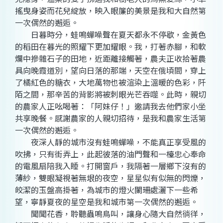
搖曳身姿而花兒綻放，映入眼簾的美景是我和大自然第
一次偶然的邂逅。
日暮時分，蛙鳴蟬噪聲在夏天都永不停歇，金黃色
的稻田在暮光的照耀下更加耀眼。我，打著赤腳，和軟
爛中摻雜石子的田地，近距離接觸著，農夫正收拾著農
具向晚霞道別，望向日落的那端，天空在俄頃間，穿上
了橘紅色的糖衣，大地萬物也被渲染上溫暖的色彩，阡
陌之間，那辛苦的背影將被刺眼光芒吞噬。此時，親切
的農家人正吆喝著：「阿妹仔！」邀請我去他們家小坐
共享晚餐。感謝農家的人親切招待，是我和農家生活第
一次偶然的邂逅。
夜深人靜的城市沒有蛙鳴蟬噪，不能真正享受風的
吹拂，只有街弄上，此起彼落的油門聲和一檯忠心奉命
的電風扇陪我入睡。打開窗戶，我隔著一層鄉下沒有的
薄紗，雙眼凝視著無垠的夜空，星星似有似無的閃爍，
皎潔的玉盤高掛著，為城市的燈火闌珊處灑下一些希
望，寧靜夏夜的星空是我和城市第一次偶然的邂逅。
聞聞花香，聆聽蟲鳴鳥叫，讓身心隨大自然徜徉，