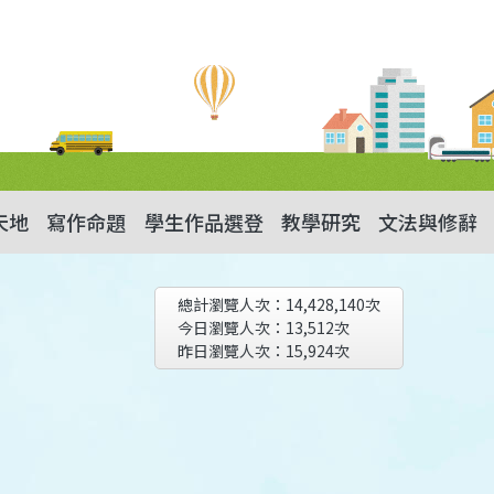
天地
寫作命題
學生作品選登
教學研究
文法與修辭
總計瀏覽人次：
14,428,140
次
今日瀏覽人次：
13,512
次
昨日瀏覽人次：
15,924
次