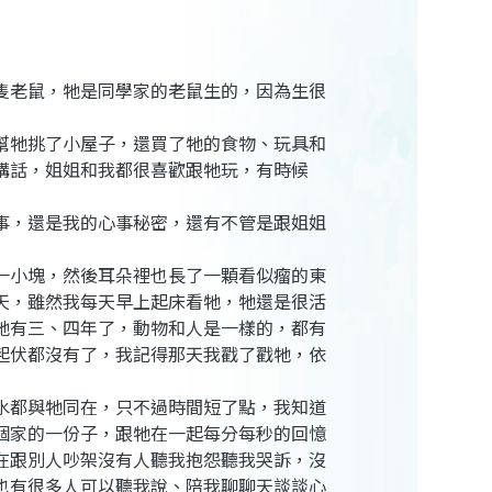
隻老鼠，牠是同學家的老鼠生的，因為生很
幫牠挑了小屋子，還買了牠的食物、玩具和
講話，姐姐和我都很喜歡跟牠玩，有時候
事，還是我的心事秘密，還有不管是跟姐姐
一小塊，然後耳朵裡也長了一顆看似瘤的東
天，雖然我每天早上起床看牠，牠還是很活
牠有三、四年了，動物和人是一樣的，都有
起伏都沒有了，我記得那天我戳了戳牠，依
水都與牠同在，只不過時間短了點，我知道
個家的一份子，跟牠在一起每分每秒的回憶
在跟別人吵架沒有人聽我抱怨聽我哭訴，沒
也有很多人可以聽我說、陪我聊聊天談談心