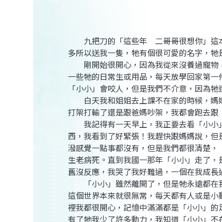
九把刀的「這些年 二哥哥很想你」這本
多所以送我一隻，牠有個很可愛的名字，牠
剛開始很開心，因為我從來沒養過寵物，
一些牠的日常生或用品，每天放學回家第一
「小小」會咬人，但是我們不介意，因為牠
白天我和姐姐去上課不在家的時候，媽媽
打架打輸了還是跟爸媽吵架，我都會跑去跟
我記得有一天早上，我正要去看「小小」
西，我看到了好緊張！我趕快跟媽媽說，但
潑感覺一點事都沒有，但是我們都很清楚，
生老病死。直到我國一那年「小小」走了，
舊沒反應，我哭了我好難過，一個在我成長
「小小」雖然離開了，但是牠永遠都在我
這個世界本來就很無常，每天都有人或是小
裡我都很開心，記憶中滿滿都是「小小」的
有了牠我少了許多動力，我知道「小小」不