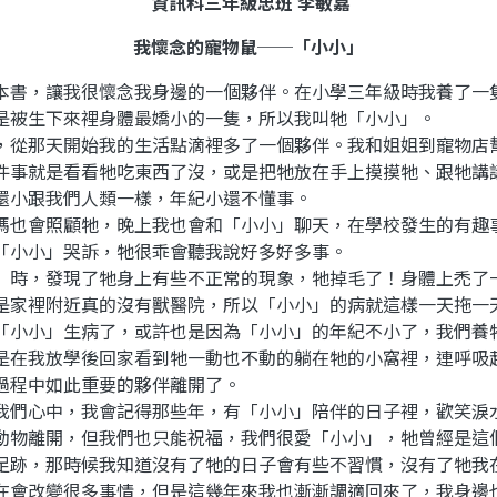
資訊科三年級忠班 李敏嘉
我懷念的寵物鼠──「小小」
書，讓我很懷念我身邊的一個夥伴。在小學三年級時我養了一
是被生下來裡身體最嬌小的一隻，所以我叫牠「小小」。
從那天開始我的生活點滴裡多了一個夥伴。我和姐姐到寵物店
件事就是看看牠吃東西了沒，或是把牠放在手上摸摸牠、跟牠講
還小跟我們人類一樣，年紀小還不懂事。
也會照顧牠，晚上我也會和「小小」聊天，在學校發生的有趣
「小小」哭訴，牠很乖會聽我說好多好多事。
時，發現了牠身上有些不正常的現象，牠掉毛了！身體上禿了
是家裡附近真的沒有獸醫院，所以「小小」的病就這樣一天拖一
「小小」生病了，或許也是因為「小小」的年紀不小了，我們養
是在我放學後回家看到牠一動也不動的躺在牠的小窩裡，連呼吸
過程中如此重要的夥伴離開了。
們心中，我會記得那些年，有「小小」陪伴的日子裡，歡笑淚
動物離開，但我們也只能祝福，我們很愛「小小」，牠曾經是這
足跡，那時候我知道沒有了牠的日子會有些不習慣，沒有了牠我
在會改變很多事情，但是這幾年來我也漸漸調適回來了，我身邊