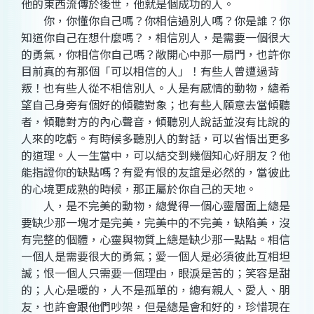
他的東西流傳於後世，他就是個成功的人。
你，你懂你自己嗎？你相信過別人嗎？你是誰？你
知道你自己在想什麼嗎？，相信別人，是需要一個很大
的勇氣，你相信你自己嗎？敞開心中那一扇門，也許你
目前真的有那個「可以相信的人」！有些人曾遭過背
叛！也有些人從不相信別人。人是有感情的動物，總希
望自己身旁有個好的傾聽對象；也有些人願意去當傾聽
者，傾聽對方的內心聲音，傾聽別人說話並沒有比說的
人來的吃虧。有時候多聽別人的對話，可以省悟出更多
的道理。人一生當中，可以結交到幾個知心好朋友？他
能指證你的缺點嗎？有愛有恨的友誼是必然的，當彼此
的心境更成熟的時候，那正屬於你自己的天地。
人，是不完美的動物，總覺得一個心靈層面上總是
要缺少那一塊才是完美，完美中的不完美，缺陷美，沒
有完整的個體，心靈與物質上總是缺少那一點點。相信
一個人是需要很大的勇氣；愛一個人是必須彼此互相坦
誠；恨一個人只需要一個理由，眼淚是苦的；笑容是甜
的；人心是暖的，人不是孤單的，總有親人、愛人、朋
友，也許會跟他們吵架，但是總是會和好的，珍惜現在