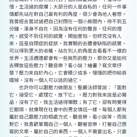
惜，生活過的糜爛；大部分的人是自私的，任何一件事
情都先站在對自己最有利的角度，很少會為他人著想。
我曾經去嘗試過把自己封閉在一個小房間內，待不到五
分鐘，渾身不自在，因為沒有任何的聲音、任何的燈
光，感受不到任何的感覺，開始害怕，但終究沒有人
來，這是自閉症的症狀。我實驗的去體會缺陷的感覺，
可以得到更大的收穫，站在別人的角度去看看不一樣的
世界。生活週遭都會有一些無形的壓力，那你又是如何
去釋放這些壓力？聽音樂？看小說？繪畫？寫文章抒
發？壓力來自於內心，它會積少成多，慢慢的把你給吞
噬掉，沒有一個人可以逃的過它。
也許你可以跟壓力做朋友！聖嚴法師曾說：「面對
它，接受它，處理它，放下它」。壓力對我來說是必需
品，沒有了它，我生活過得懶散；有了它，卻有時覺得
它厭煩，就像現在社會中的男女情侶一樣。每個人都有
屬於自己跟壓力的相處方式，聽音樂，看小說等，而我
對它，我喜歡單獨自己一個人，聽著音樂，打著自己想
寫的文章，屬於自己的東西，一個人不需要出名，只要