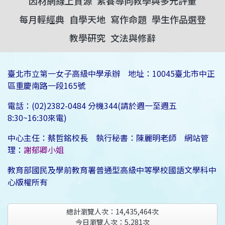
因材網線上資源
素養導向教學與多元評量
每月輕經典
自學天地
寫作命題
學生作品選登
教學研究
文法與修辭
臺北市立第一女子高級中學承辦 地址：10045臺北市中正
區重慶南路一段165號
電話：(02)2382-0484 分機344(請於週一至週五
8:30~16:30來電)
中心主任：蔡哲銘校長 執行秘書：陳麗明老師 網站管
理：
謝郁卿小姐
教育部國民及學前教育署普通型高級中等學校國語文學科中
心版權所有
總計瀏覽人次：
14,435,464
次
今日瀏覽人次：
5,281
次