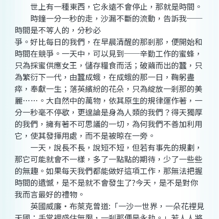
世上有一種東西，它永遠不會停止，那就是時間。
時鐘一分一秒的走，沙漏不斷的流動，告訴我──
時間是不等人的，分秒必
爭。好比每日的我們，在早晨清醒的那剎那，便開始和
時間在競爭。一天中，可以見到──辛勤工作的蜜蜂，
只為採蜜供應女王，儲存糧食而活；破繭而出的蠶，只
為繁衍下一代，由蠶成蛾，在成蛾的那一日，鞠躬盡
瘁，奉獻一生；落英繽紛的花朵，只為綻放一剎那的美
麗……。大自然中的萬物，依其原生的規律運作著，一
分一秒毫不停歇，更遑論是身為人類的我們？得天獨厚
的我們，擁有著不可思議的一切，為何我們不善加利用
它，使其發揮用處，而不是被晾在一旁。
一天，說長不長，說短不短，但若有事先的規劃，
那它可能就會不一樣，多了一點點的期待，少了一些些
的無趣。如果每天我們都能做好這項工作，那無法把握
時間的遺憾，是不是就不會發生了?今天，是不是對你
我而言最好的禮物。
英國威廉‧布萊克曾道:「一沙一世界，一朵花裡見
天國；手掌裡盛住無限，一剎那便是永劫。」若人人將