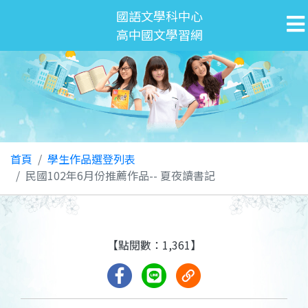
國語文學科中心
高中國文學習網
首頁
學生作品選登列表
民國102年6月份推薦作品-- 夏夜讀書記
【點閱數：1,361】