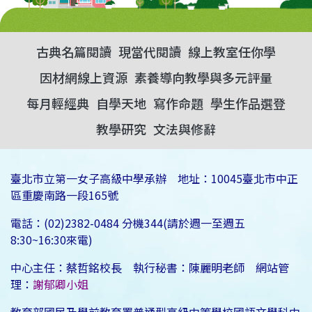
古典名篇閱讀
現當代閱讀
線上教室任你學
因材網線上資源
素養導向教學與多元評量
每月輕經典
自學天地
寫作命題
學生作品選登
教學研究
文法與修辭
臺北市立第一女子高級中學承辦 地址：10045臺北市中正
區重慶南路一段165號
電話：(02)2382-0484 分機344(請於週一至週五
8:30~16:30來電)
中心主任：蔡哲銘校長 執行秘書：陳麗明老師 網站管
理：
謝郁卿小姐