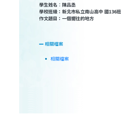
學生姓名
：
陳品丞
學校班級
：新北市私立南山高中 國
136
班
作文題目
：一個嚮往的地方
相關檔案
相關檔案