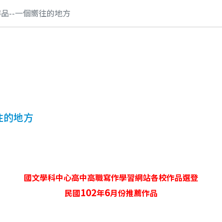
作品--一個嚮往的地方
往的地方
國文學科中心高中高職寫作學習網站各校作品選登
102
6
民國
年
月份推薦作品