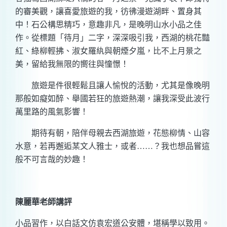
的審美觀，讓喜愛旅遊的我，彷彿漫遊湖畔、置身其
中！石公構思精巧，意趣非凡，是晚明山水小品之佳
作。從標題「待月」二字，深深吸引我，西湖的桃花豔
紅、綠柳輕拂、淑女羅紈與朝煙夕嵐，比不上月景之
美，留給我無限的嚮往與憧憬！
旅遊是件很輕鬆且讓人愉悅的活動，尤其是像晚明
那般如癡如醉、舉國若狂的旅遊熱潮，讓我深受此波行
萬里路的風氣影響！
期待有朝，陪伴母親去西湖旅遊，花態柳情、山容
水意，若再邂逅某文人雅士，或者
……
？我也想品嘗這
般不可言哉的妙趣！
陳麗華老師講評
小品習作，以白話文仿袁宏道公安體，堪稱學以致用。