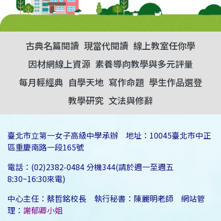
古典名篇閱讀
現當代閱讀
線上教室任你學
因材網線上資源
素養導向教學與多元評量
每月輕經典
自學天地
寫作命題
學生作品選登
教學研究
文法與修辭
臺北市立第一女子高級中學承辦 地址：10045臺北市中正
區重慶南路一段165號
電話：(02)2382-0484 分機344(請於週一至週五
8:30~16:30來電)
中心主任：蔡哲銘校長 執行秘書：陳麗明老師 網站管
理：
謝郁卿小姐