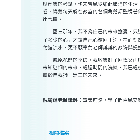
麼密集的考試，也未曾感受如此壓迫的生活
卷、講義每天躲在教室的各個角落都監視著
出代價。
國三那年，我不為自己的未來擔憂，只
了多少的心力才讓自己心歸回正途，在面對
付諸流水，更不願辜負老師諄諄的教誨與提
鳳凰花開的季節，我收集好了回憶又再
未知迷惘的未來，經過時間的洗鍊，我已經
屬於自我獨一無二的未來。
倪綺蓮
老師講評
：畢業前夕，學子們百感交
相關檔案