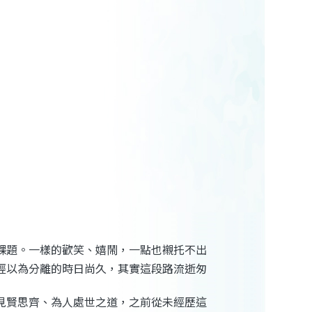
課題
。
一樣的歡笑、嬉鬧，一點也襯托不出
經以為分離的時日尚久，其實這段路流逝匆
見賢思齊、為人處世之道，之前從未經歷這