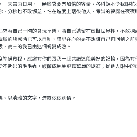
，一天當兩日用、一顆腦袋要有加倍的容量。各科課本令我眼花
你，分秒也不敢懈怠，怕在進度上落後他人，考試的夢魘在夜夜
追求著自己一時的貪玩享樂，將自己遺留在虛擬世界裡，不敢探
電腦的誘惑時已可以自制，謹記在心的是不想讓自己再回到之前
拔，高三的我已由迷惘蛻變成熟。
度準備啟程，感謝有你們跟我一起共譜這段美好的記憶，因為有
從不起眼的毛毛蟲，破繭成翩翩飛舞華麗的蝴蝶；從他人眼中的
集。以淡雅的文字，流露依依別情。