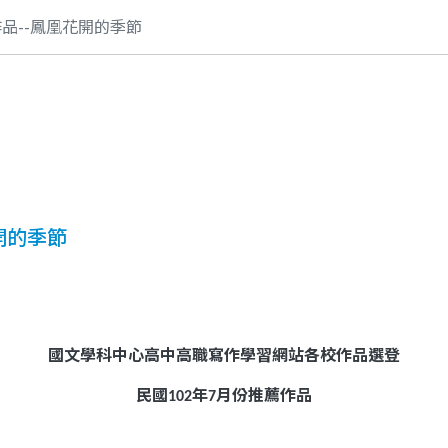
作品--鳳凰花開的季節
開的季節
國文學科中心高中高職寫作學習網站各校作品選登
民國
年
月份推薦作品
102
7