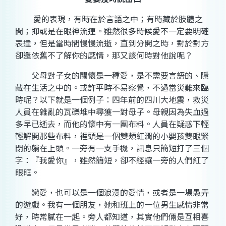
愛的表現，有時在於言語之中；有時藏於肢體之
間；抑或是在眼神流連。雖然很多時候愛不一定要明確
表達，但是當時間慢慢流逝，直到分開之時，對於對方
卻還依舊不了解你的感情，那又該何時對他說呢？
父母對子女的關懷是一種愛，是不需要言語的、隱
藏在生活之中的。或許平時不易察覺，不過當災難來臨
時呢？以下就是一個例子：四年前的四川大地震，救災
人員在雜亂的瓦礫堆中尋獲一對母子。母親因為失血過
多早已逝去，而他的懷中有一團布料。人員在疑惑下輕
輕解開那些布料，裡頭是一個雙頰紅潤的小嬰孩雙眼緊
閉的躺在上頭。一旁有一支手機，訊息只簡短打了三個
字：『我愛你』，雖然簡短，卻不經讓一旁的人們紅了
眼眶。
戀愛，也可以是一個浪漫的愛情，或者是一場愚弄
的遊戲。我有一個朋友，她和班上的一位男生感情非常
好，時常膩在一起。旁人都知道，其實他們倆是互相喜