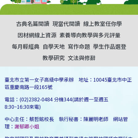
古典名篇閱讀
現當代閱讀
線上教室任你學
因材網線上資源
素養導向教學與多元評量
每月輕經典
自學天地
寫作命題
學生作品選登
教學研究
文法與修辭
臺北市立第一女子高級中學承辦 地址：10045臺北市中正
區重慶南路一段165號
電話：(02)2382-0484 分機344(請於週一至週五
8:30~16:30來電)
中心主任：蔡哲銘校長 執行秘書：陳麗明老師 網站管
理：
謝郁卿小姐