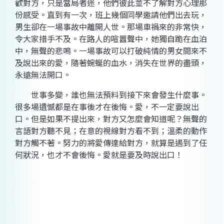
歡對方，只是當局者迷，他們彼此並不了解對方心理那
份感受。直到有一次，班上幾個同學邀請他們出去玩，
男生卻在一場事故中離開人世。那場車禍來的非常快，
令大家措手不及。在路人的喧囂聲中，她獨自跪在血泊
中，無聲的悲鳴。一場事故可以打破純情的男女間來不
及說出來的愛，隨著蜿蜒的血水，消失在世界的盡頭，
永遠無法開口。
世事多變，誰也無法預料到接下來會發生什麼事。
很多場遺憾都是在事後才在後悔。愛，不一定要說出
口。但是如果不提出來，對方又怎麼會知道呢？無聲的
言語對方聽不見；在意的視線對方看不到；溫柔的動作
對方觸不著。努力的將愛傳達給對方，就算是遇到了任
何狀況，也才不會後悔。愛就是要及時說出口！