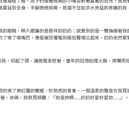
就像凝結了般，孩子們張著微開的小嘴投射著震驚的目光。我抱
速蔓延到全身，手腳微微麻痺，抵擋不住如洪水兇猛的疼痛的我
濕的眼睛，映入眼簾的是慈祥的奶奶；感覺到的是一雙撫摸著我
的了彎了彎嘴巴，像是被恐懼電到般低聲啜泣起來，奶奶依然緊
的我，仰起了頭，讓微風安慰著。童年的回憶如煙火般，燦爛而
輕的擦了擦紅腫的雙眼，好熟悉的景象，一個溫柔的聲音在我耳
動著，依稀，我側耳傾聽：『就是妳啊
......
奶奶好愛好愛妳
......
』