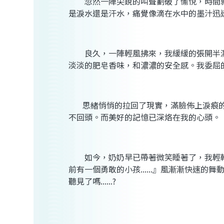
忽然一陣尖銳的叫聲劃破了愉悅，時間
是淚水還是汗水，痛覺像滴在水中的墨汁迅
良久，一陣輕風拂來，我緩緩的張開半
淡淡的肥皂香味，和濃濃的安全感。我委屈
思緒悄悄的拉回了現實，滿臉佈上淚痕
不回頭。而美好的記憶已深烙在我的心頭。
如今，奶奶早已帶著微笑睡著了，我輕
前有一個勇敢的小孩
......
』風漸漸快速的舞
聽見了嗎
......?