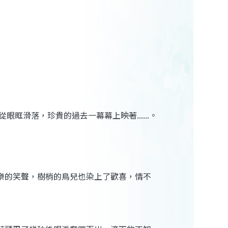
從眼眶滑落，珍貴的過去一幕幕上映著
......
。
樂的笑聲，樹梢的鳥兒也染上了歡喜，情不