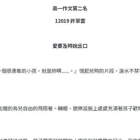
高一作文第二名
12019
許萃雲
愛要及時說出口
一個很勇敢的小孩，就是妳啊
......
。』憶起兒時的片段，淚水不禁
出籠的鳥兒自由的飛翔著。轉眼，遊樂設施上處處充滿著孩子歡