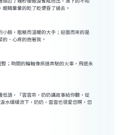
著頭忍了幾秒後眼淚奪眶而出，滴下的不知
，眼睛暈暈的眨了眨便昏了過去。
的小臉，粗糙而溫暖的大手；迎面而來的是
緊的、心疼的抱著我。
短暫；時間的輪軸像疾速奔馳的火車，飛逝永
邊低語，『雲雲乖，奶奶講故事給你聽，從
。淚水緩緩流下，奶奶，雲雲也很愛您啊，您