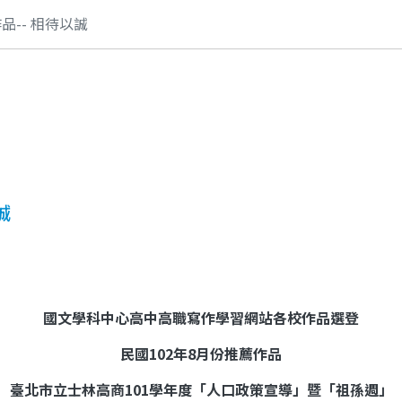
品-- 相待以誠
誠
國文學科中心高中高職寫作學習網站各校作品選登
民國
102
年
8
月份推薦作品
臺北市立士林高商
101
學年度「人口政策宣導」暨「祖孫週」