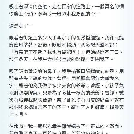
吸吐著濕冷的空氣，走在回家的道路上，一股莫名的惆
悵襲上心頭，像海浪一般捲走我紛亂的心。
還是走了。
眼看著街道上多少大手牽小手的祖孫檔經過，我卻只能
痴痴地望著，然後，默默地轉頭。我多想大聲地說：
「有甚麼了不起？我也有爺爺啊！」但始終開不了口。
那年冬天，在我生命中很重要的爺爺，離開我了。
吸了吸微微泛酸的鼻子，我手插著口袋繼續向前走，用
那有些失了魂的步伐。曾經，用著興奮語氣大喊我名
字，嚷著他為我做了多少美食的爺爺；曾經，小孩子氣
地對我耍脾氣，只是為了多抽一根菸的爺爺；曾經，微
笑著陪伴我熬夜苦讀，累了卻死撐著眼皮的野爺，就在
那個我永遠遺忘不了的下午，辭別了人世紅塵，歸隱天
上人間。
在那時，我一度以為幸福離我遠去了，正式的。然而，
我忽略了真正一直陪在身邊，伴我食宿的家人。