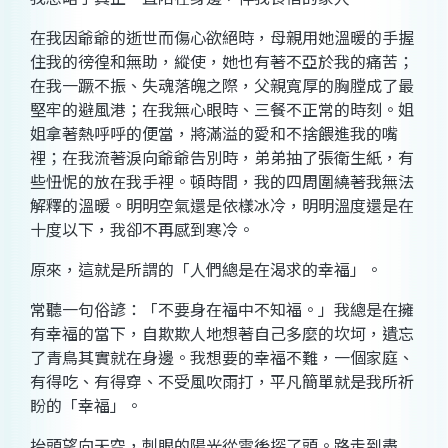
在我因爺爺的逝世而傷心欲絕時，母親用她溫暖的手握
住我的徬徨和無助，縱使，她也有著不亞於我的痛苦；
在我一蹶不振、失魂落魄之際，父親寬厚的胸膛成了最
堅牢的避風港；在我無心眼時、三餐不正常的時刻。姐
姐拿著熱呼呼的便當，將滿溢的愛和不捨餵進我的嘴
裡；在我流著淚向爺爺告別時，弟弟抽了張衛生紙，有
些忸怩的放在我手裡。頓時間，我的四周圍繞著我無法
解釋的溫暖。明明空氣還是依樣冰冷，明明溫度還是在
十度以下，我卻不再感到寒冷。
原來，這就是所謂的「人們總是在渴求的幸福」。
常聽一句俗諺：「不要身在福中不知福。」我總是在擁
有幸福的當下，自欺欺人地想著自己多麼的坎坷，遺忘
了青鳥其實就在身邊。我想要的幸福不難，一個家庭、
有得吃、有得穿、不受風吹雨打，平凡簡單就是我所祈
盼的「幸福」。
抬頭望向天空，刺眼的陽光從雲後探了頭。路走到盡