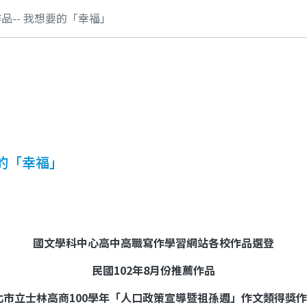
作品-- 我想要的「幸福」
要的「幸福」
國文學科中心高中高職寫作學習網站各校作品選登
民國
102
年
8
月份推薦作品
北市立士林高商
100
學年「人口政策宣導暨祖孫週」作文類得獎作