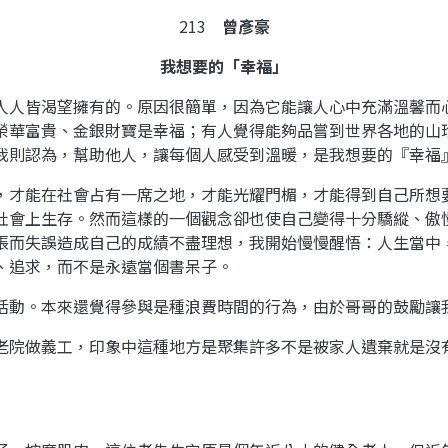
213
曾彥豪
我想要的「幸福」
人人皆渴望擁有的。原因很簡單，因為它能讓人心中充滿溫馨而
榮華富貴、金銀財寶是幸福；有人覺得能夠品嘗到世界各地的山
我則認為，幫助他人，讓每個人感受到溫暖，是我想要的『幸福
，才能在社會占有一席之地，才能光耀門楣，才能得到自己所想
社會上生存。然而這樣的一個觀念卻也使自己變得十分驕縱、傲
張而失誤造成自己的成績不盡理想，我開始慢慢醒悟：人生當中
、追求，而不是永遠當個書呆子。
活動。本來還覺得參與是種浪費時間的行為，由於哥哥的鼓勵讓
老院做義工，印象中這種地方是聚集許多不是被家人遺棄就是沒