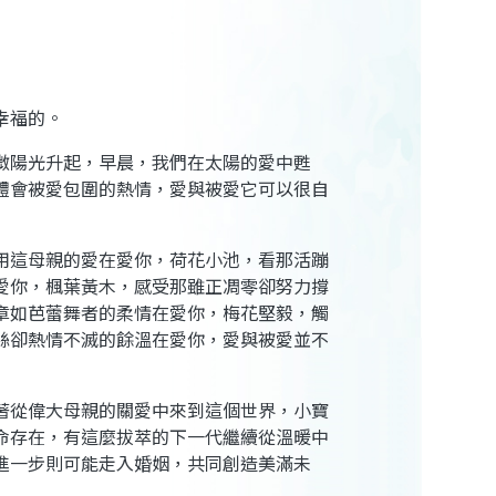
幸福的。
微陽光升起，早晨，我們在太陽的愛中甦
體會被愛包圍的熱情，愛與被愛它可以很自
用這母親的愛在愛你，荷花小池，看那活蹦
愛你，楓葉黃木，感受那雖正凋零卻努力撐
章如芭蕾舞者的柔情在愛你，梅花堅毅，觸
絲卻熱情不滅的餘溫在愛你，愛與被愛並不
著從偉大母親的關愛中來到這個世界，小寶
命存在，有這麼拔萃的下一代繼續從溫暖中
進一步則可能走入婚姻，共同創造美滿未