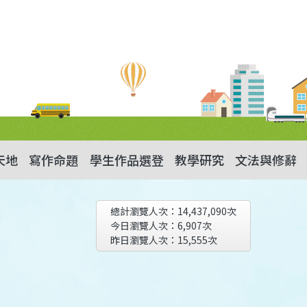
天地
寫作命題
學生作品選登
教學研究
文法與修辭
總計瀏覽人次：
14,437,090
次
今日瀏覽人次：
6,907
次
昨日瀏覽人次：
15,555
次