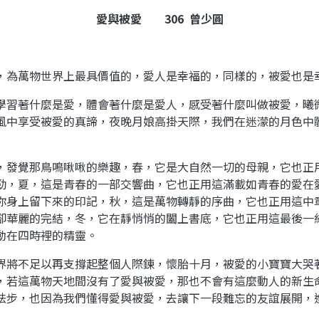
愛與被愛
306
曾少圓
，為萬物世界上最具價值的，愛人是幸福的，同樣的，被愛也是
學習著什麼是愛，體會著什麼是愛人，感受著什麼叫做被愛，曦
風中享受被愛的真諦，夜晚月娘高掛天際，我們在迷濛的月色中
，發覺那鳥鳴啾啾的樂趣，春，它是大自然一切的母親，它也正
勁，夏，這是青春的一部交響曲，它也正用這滿載如青春的愛在
你身上留下來的印記，秋，這是萬物轉靜的序曲，它也正用這中
卻華麗的完結，冬，它在靜悄悄的闔上書底，它也正用這最後一
動在四時裡的精靈。
界將不足以再支撐起整個人際鍊，懷胎十月，被愛的小寶寶大哭
，若這萬物天地間沒有了愛與被愛，那也不會有這麼動人的新生
怯步，也因為我們懂得愛與被愛，去讓下一段難忘的友誼展開，