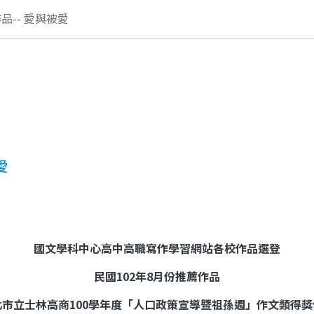
品-- 愛與被愛
愛
國文學科中心高中高職寫作學習網站各校作品選登
民國
102
年
8
月份推薦作品
北市立士林高商
100
學年度「人口政策宣導暨祖孫週」作文類得獎