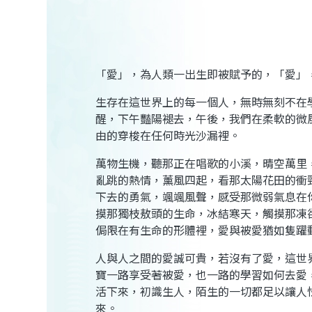
「愛」，為人類一出生即被賦予的，「愛」
生存在這世界上的每一個人，無時無刻不在
醒，下午豔陽褪去，午後，我們在柔軟的微
由的穿梭在任何時光沙漏裡。
萬物生機，聽那正在唱歌的小溪，晴空萬里
亂跳的熱情，薰風四起，看那太陽花田的衝
下去的勇氣，颯颯風聲，感受那微弱氣息在
摸那獨枝敖頭的生命，冰結寒天，觸摸那凍
侷限在有生命的形體裡，愛與被愛猶如隻躍
人與人之間的愛誠可貴，若沒有了愛，這世
寶一路享受著被愛，也一路的學習如何去愛
活下來，初識生人，陌生的一切都足以讓人
來。