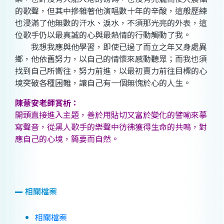
的歌聲，但其中摻雜著他演唱數十年的辛酸，這般歷練
也浸滿了他無數的汗水、淚水，不須那光亮的外表，這
位歌手仍以最真誠的心與最熱情的行動觸動了我。
我想我應與他學習，即使已過了而立之年又身處異
鄉，他依舊努力，以自己的情懷來感動聽眾；而我也須
找到自己所嚮往，努力前進，以最初賣力前往目標的心
境突破各種困難，讓自己有一個無愧於心的人生。
陳薏安老師賞析：
開頭直接進入主題，善於用貼切又富於變化的譬喻來摹
寫聲音，從黑人歌手的樂聲中彷彿獲得生命的共鳴，對
應自己的心境，簡要而自然。
相關檔案
相關檔案