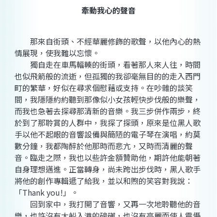
牽動我心的聲音
那來自街頭、不經華麗修飾的歌聲，以他內心的熱
情展現，使我難以忘懷。
獨自走在車馬輻輳的街頭，看著那人來人往，時間
也似飛箭般的流逝，但孤獨的我卻毫無目的的走入西門
町的繁華，好似在尋求個慰藉或支持。在吵雜的談笑
間，我隱隱約約聽到那像似小女孩輕快步伐般的樂聲，
而我也急著去探尋那清新的音樂。我三步併作兩步，終
於到了那聆賞的人群中，我探了探頭，原來是位黑人歌
手以他不起眼的音響設備與簡陋的電子琴在演唱，約莫
數分鐘，我都陶醉於他那時而悲亢，又時而清麗的聲
音。臨走之際，我也以些許金額贊助他，期許他能朝著
自身理想邁進。正當轉身，尚未跨出步伐時，黑人歌手
將他的創作專輯遞了給我，並以和煦的笑容對我說：
「Thank you!」。
回到家中，我打開了音響，又再一次地聆聽他的音
樂，也許沒有大船入港的磅礡，也沒有亮麗而使人震懾