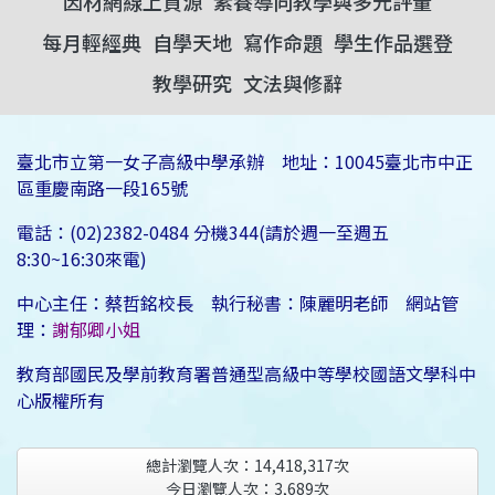
因材網線上資源
素養導向教學與多元評量
每月輕經典
自學天地
寫作命題
學生作品選登
教學研究
文法與修辭
臺北市立第一女子高級中學承辦 地址：10045臺北市中正
區重慶南路一段165號
電話：(02)2382-0484 分機344(請於週一至週五
8:30~16:30來電)
中心主任：蔡哲銘校長 執行秘書：陳麗明老師 網站管
理：
謝郁卿小姐
教育部國民及學前教育署普通型高級中等學校國語文學科中
心版權所有
總計瀏覽人次：
14,418,317
次
今日瀏覽人次：
3,689
次