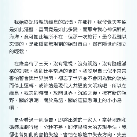
我始終記得親訪綠島的記憶。在那裡，我發覺天空原
是如此湛藍，雲雨竟是如此多變，而那令我心神俱醉的
海洋，竟可如此無所不在。但那一次旅行，最令我難以
忘懷的，是那種毫無規劃的絕對自由，還有隱世而獨立
的輕鬆。
在綠島待了三天，沒有電視，沒有網路，沒有隨處滿
格的訊號，我卻比平常過的更好。我發現自己似乎常常
害怕著會與世界脫節，卻忘了世界並不會因為我的消失
而停止運轉。或許這是現代人共通的文明病吧。所以在
綠島，我忘卻時間，放開世界，沉澱之後，擁有新的視
野，關於浪潮，關於鳥語，關於這孤懸海上的小小島
嶼。
是否看過一則廣告，即將出遊的一家人，拿著地圖和
碼錶規劃行程，分秒不差。即使是誇大的表現手法，我
卻也曾如此的害怕失控。害怕在旅途中失去方向，失去