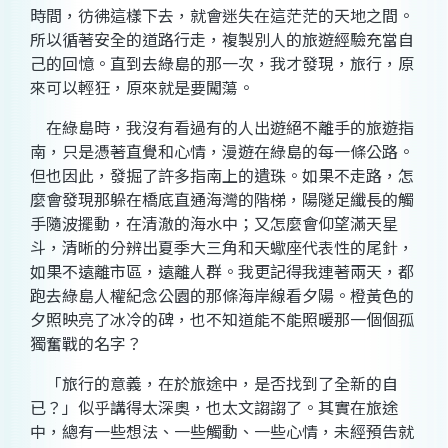
時間，彷彿這樣下去，就會迷失在這茫茫的天地之間。
所以循著安全的道路行走，複製別人的旅遊經驗充當自
己的回憶。直到去綠島的那一次，我才發現，旅行，原
來可以輕狂，原來就是要闖蕩。
在綠島時，我沒有看過有的人出遊絕不離手的旅遊指
南，只是憑著直覺和心情，漫遊在綠島的每一條公路。
但也因此，發掘了許多指南上的遺珠。如果不走路，怎
麼會發現那躲在橋底直通海灣的階梯，陽隧足纖長的觸
手隨波擺動，在清澈的海水中；又怎麼會仰望滿天星
斗，清晰的分辨出夏季大三角和天蠍座代表性的尾針，
如果不遠離市區，遠離人群。我更記得我連著兩天，都
跑去綠島人權紀念公園的那條海岸線看夕陽。橙黃色的
夕照映亮了冰冷的碑，也不知道能不能照暖那一個個孤
獨奮戰的名字？
「旅行的意義，在於旅途中，是否找到了全新的自
已？」似乎講得太深奧，也太文謅謅了。其實在旅途
中，總有一些想法、一些觸動、一些心情，未經預告就