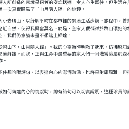
詩人所創造的意境是何等的安詳恬適，令人心生嚮往。但生活在
第一次真實體驗了「山月隨人歸」的妙趣。
大小去爬山，以紓解平時在都市裡的緊湊生活步調。旅程中，曾
貼近自然，使得我興奮莫名。於是，全家人便徜徉於群山環抱的
空，我們仍意猶未盡不想踏上歸途。
從碧山下，山月隨人歸」。我的心靈頓時明澈了起來，彷彿感知
閒適靜謐。而我，正與生命中最重要的家人們一同淺嘗這屬於森
作。
不住想吟哦詩句，以表達內心的澎湃洶湧，也許是附庸風雅，但
該如何傳達內心的情感時，總有詩句可以切實說明，這種珍貴的