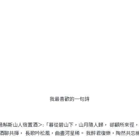
我最喜歡的一句詩
過斛斯山人宿置酒＞
「暮從碧山下，山月隨人歸，
郤顧所來徑
:
酒聊共揮，
長歌吟松風，曲盡河星稀。
我醉君復樂，陶然共忘