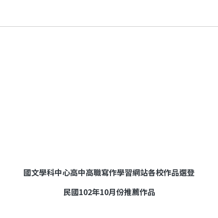
國文學科中心高中高職寫作學習網站各校作品選登
民國
102
年
10
月份推薦作品