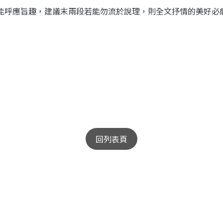
能呼應旨趣，建議末兩段若能勿流於說理，則全文抒情的美好必
回列表頁