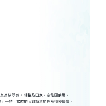
，蒼蒼橫翠微。
相摧及田家，童稚開荊扉，
機」一詩。當時的我對詩意的理解懵懵懂懂，