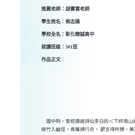
推薦老師：胡寶雲老師
學生姓名
：
侯志達
學校全名：彰化精誠高中
就讀班級：
501
班
作品正文
：
國中時，曾經讀過詩仙李白的＜下終南山
綠竹入幽徑，青蘿拂行衣。
歡言得所憩，美