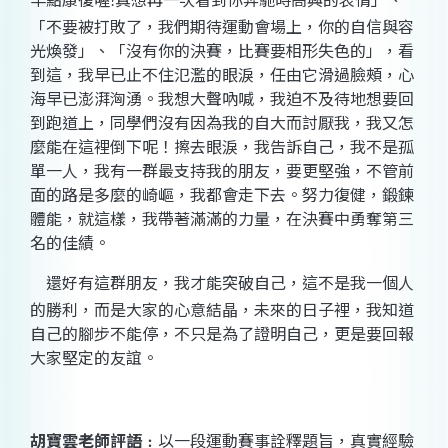
!
「不要被打敗了，我們期待運動會場上，你的自信與容
光煥發」、「沒有你的決賽，比賽要相形失色的」，看
到這，我早已止不住氾濫的眼淚，任由它滑過臉頰，心
海早已澎湃洶湧。我想大聲吶喊，我迫不及待地想要回
到跑道上，同學們沒有因為我的自大而討厭我，我又怎
麼能在這裡倒下呢！擦去眼淚，我告訴自己，我不是孤
單一人，我有一群最支持我的朋友，要更堅強，不管前
面的路是多麼的崎嶇，我都會走下去。努力復健，鍛鍊
體能，就這樣，我帶著滿滿的力量，在決賽中勇奪第三
名的佳績。
還好有這群朋友，我才能突破自己，這不是我一個人
的勝利，而是大家的心意結晶，未來的日子裡，我知道
自己的腳步不能停，不只是為了證明自己，更是要回報
大家堅定的友誼。
胡寶雲
老師評語
﹕
以一段運動賽事詮釋題旨，真實經驗