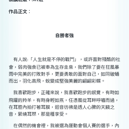
作品正文
：
自勝者強
有人說
「人生就是不停的戰鬥」，或許面對殘酷的社
:
會，弱肉強食已被奉為生存圭臬，我們除了要在狂風暴
雨中完美的打敗對手，更要勇敢的面對自己，如同破蛹
而出，羽化高飛，蛻變成堅強美麗的翩翩彩蝶。
我喜歡跑步，正確來說，我喜歡跑步的感覺，有時如
飛躍的羚羊，有時身輕如燕，任憑風從耳畔呼嘯而過，
在耳腔內拍打著耳膜，迴音彷彿是透人心脾的天籟之
音，縈繞耳際，那是種享受。
在偶然的機會裡，我被選為運動會個人賽的選手，內