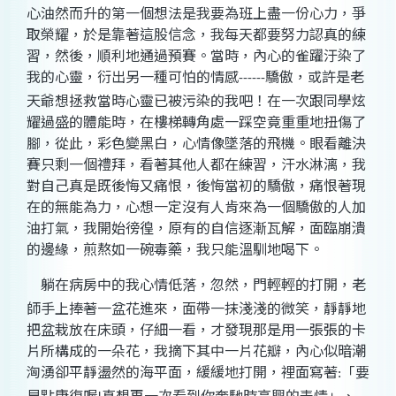
心油然而升的第一個想法是我要為班上盡一份心力，爭
取榮耀，於是靠著這股信念，我每天都要努力認真的練
習，然後，順利地通過預賽。當時，內心的雀躍汙染了
我的心靈，衍出另一種可怕的情感
驕傲，或許是老
------
天爺想拯救當時心靈已被污染的我吧！在一次跟同學炫
耀過盛的體能時，在樓梯轉角處一踩空竟重重地扭傷了
腳，從此，彩色變黑白，心情像墜落的飛機。眼看離決
賽只剩一個禮拜，看著其他人都在練習，汗水淋漓，我
對自己真是既後悔又痛恨，後悔當初的驕傲，痛恨著現
在的無能為力，心想一定沒有人肯來為一個驕傲的人加
油打氣，我開始徬徨，原有的自信逐漸瓦解，面臨崩潰
的邊緣，煎熬如一碗毒藥，我只能溫馴地喝下。
躺在病房中的我心情低落，忽然，門輕輕的打開，老
師手上捧著一盆花進來，面帶一抹淺淺的微笑，靜靜地
把盆栽放在床頭，仔細一看，才發現那是用一張張的卡
片所構成的一朵花，我摘下其中一片花瓣，內心似暗潮
洶湧卻平靜盪然的海平面，緩緩地打開，裡面寫著
「要
:
早點康復喔
真想再一次看到你奔馳時高興的表情」、