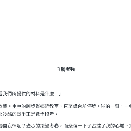
自勝者強
看我們所提供的材料是什麼。」
欲聾。重重的腳步聲逼近教室，直至講台前停步。啪的一聲，一
那冷酷的戰爭正是數學段考。
獨自哀悼呢？忐忑的接過考卷，而悲傷一下子占據了我的心城。