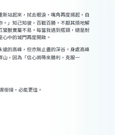
重新站起來，拭去眼淚，嘴角再度揚起，自
你。」知己知彼，百戰百勝。不厭其煩地解
匹蠻獸實屬不易。每當我遇到瓶頸，總是耐
座心中的城門再度開啟。
永遠的高峰，但亦無止盡的深谷。身處高峰
群山，因為「信心將帶來勝利，克服一
渡銜接，必能更佳
。