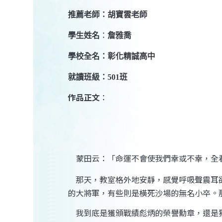
推薦老師：胡寶雲老師
學生姓名
：
詹雅喬
學校全名：彰化精誠高中
就讀班級：
501
班
作品正文
：
蒙田云：「命運不會使我們幸或不幸，全
那天，教室格外地安靜，感覺呼吸聲震耳
的大將軍，有些則是橫死沙場的無名小卒。
我到底是獲頒戰績彪炳的榮譽勳章，還是