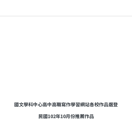
國文學科中心高中高職寫作學習網站各校作品選登
民國
102
年
10
月份推薦作品