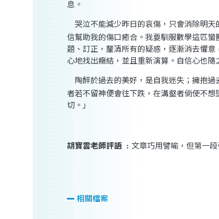
息。
哭泣不能減少昨日的哀傷，只會消除明天
信幫助我的傷口癒合。我要馴服數學這匹蠻
題、訂正，釐清所有的疑惑，逐漸消去懼意
心地找出癥結，並且重新演算。自信心也隨
陶醉於過去的美好，是自我迷失；擁抱過
者若不留神便會往下跌，在溝壑者倘使不想
切。」
胡寶雲
老師評語
﹕
文章巧用譬喻
，
但第一段
相關檔案