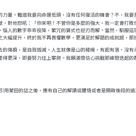
的力量。難道我要向命運低頭，沒有任何復活的機會？不，我要
獸，對他怒吼：「你來吧！不管你是多麼的強大，我一定會打敗
，惱人的數字乖乖投降，繁冗的算式也迎刃而解。當然，馴服這
之大幅提升，終於我不再畏懼數學，更滿足於解題的成就感，那
去的傷痕，是自我毀滅。人生就像是山的稜線，有起有落，沒有
墜得更深，即要努力往上攀爬。我願滿懷信心挑戰那峰巒迭起的
引用蒙田的話之後
，
應有自己的解讀或體悟或者是開啟後段的過