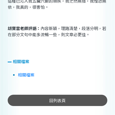
這種已沁入我五臟六腑的頑疾，我茫然無措，我惶恐無
依，我真的，很害怕。
胡寶雲
老師評語
：
內容新穎
，
理路清楚
，
段落分明
，若
在部分
文句中能多流暢一些，則文章必更佳
。
相關檔案
相關檔案
回列表頁