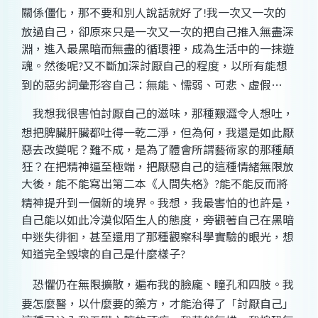
關係僵化，那不要和別人說話就好了
我一次又一次的
!
放過自己，卻原來只是一次又一次的把自己推入無盡深
淵，進入最黑暗而無盡的循環裡，成為生活中的一抹遊
魂。然後呢
又不斷加深討厭自己的程度，以所有能想
?
到的惡劣詞彙形容自己：無能、懦弱、可悲、虛假…
我想我很害怕討厭自己的滋味，那種艱澀令人想吐，
想把脾臟肝臟都吐得一乾二淨，但為何，我還是如此厭
惡去改變呢？難不成，是為了體會所謂藝術家的那種顛
狂？在把精神逼至極端，把厭惡自己的這種情緒無限放
大後，能不能寫出第二本《人間失格》
能不能反而將
?
精神提升到一個新的境界。我想，我最害怕的也許是，
自己能以如此冷漠似陌生人的態度，旁觀著自己在黑暗
中迷失徘徊，甚至還用了那種觀察科學實驗的眼光，想
知道完全毀壞的自己是什麼樣子
?
恐懼仍在無限擴散，遍布我的臉龐、瞳孔和四肢。我
要怎麼醫，以什麼要的藥方，才能治得了「討厭自己」