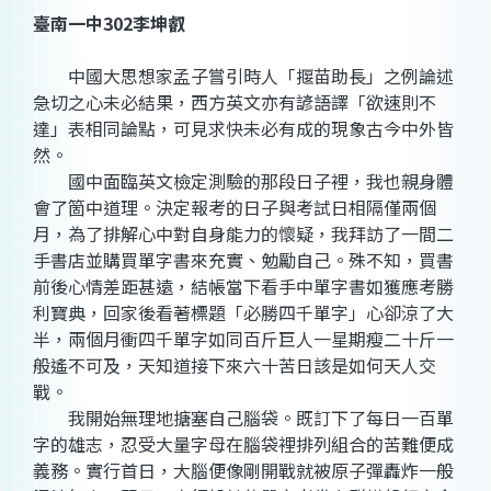
臺南一中302李坤叡
中國大思想家孟子嘗引時人「揠苗助長」之例論述
急切之心未必結果，西方英文亦有諺語譯「欲速則不
達」表相同論點，可見求快未必有成的現象古今中外皆
然。
國中面臨英文檢定測驗的那段日子裡，我也親身體
會了箇中道理。決定報考的日子與考試日相隔僅兩個
月，為了排解心中對自身能力的懷疑，我拜訪了一間二
手書店並購買單字書來充實、勉勵自己。殊不知，買書
前後心情差距甚遠，結帳當下看手中單字書如獲應考勝
利寶典，回家後看著標題「必勝四千單字」心卻涼了大
半，兩個月衝四千單字如同百斤巨人一星期瘦二十斤一
般遙不可及，天知道接下來六十苦日該是如何天人交
戰。
我開始無理地搪塞自己腦袋。既訂下了每日一百單
字的雄志，忍受大量字母在腦袋裡排列組合的苦難便成
義務。實行首日，大腦便像剛開戰就被原子彈轟炸一般