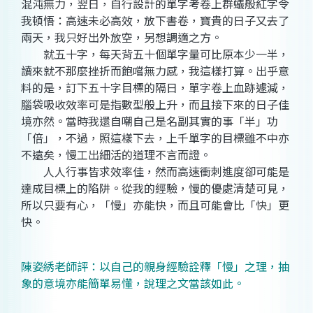
混沌無力，翌日，自行設計的單字考卷上群蟻般紅字令
我頓悟：高速未必高效，放下書卷，寶貴的日子又去了
兩天，我只好出外放空，另想調適之方。
就五十字，每天背五十個單字量可比原本少一半，
讀來就不那麼挫折而飽嚐無力感，我這樣打算。出乎意
料的是，訂下五十字目標的隔日，單字卷上血跡遽減，
腦袋吸收效率可是指數型般上升，而且接下來的日子佳
境亦然。當時我還自嘲自己是名副其實的事「半」功
「倍」，不過，照這樣下去，上千單字的目標雖不中亦
不遠矣，慢工出細活的道理不言而證。
人人行事皆求效率佳，然而高速衝刺進度卻可能是
達成目標上的陷阱。從我的經驗，慢的優處清楚可見，
所以只要有心，「慢」亦能快，而且可能會比「快」更
快。
陳姿綉老師評：以自己的親身經驗詮釋「慢」之理，抽
象的意境亦能簡單易懂，說理之文當該如此。