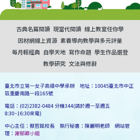
古典名篇閱讀
現當代閱讀
線上教室任你學
因材網線上資源
素養導向教學與多元評量
每月輕經典
自學天地
寫作命題
學生作品選登
教學研究
文法與修辭
臺北市立第一女子高級中學承辦 地址：10045臺北市中正
區重慶南路一段165號
電話：(02)2382-0484 分機344(請於週一至週五
8:30~16:30來電)
中心主任：蔡哲銘校長 執行秘書：陳麗明老師 網站管
理：
謝郁卿小姐