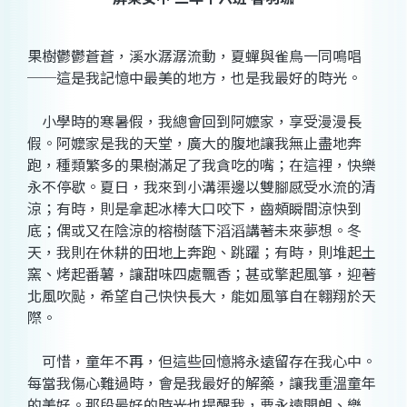
果樹鬱鬱蒼蒼，溪水潺潺流動，夏蟬與雀鳥一同鳴唱
──這是我記憶中最美的地方，也是我最好的時光。
小學時的寒暑假，我總會回到阿嬤家，享受漫漫長
假。阿嬤家是我的天堂，廣大的腹地讓我無止盡地奔
跑，種類繁多的果樹滿足了我貪吃的嘴；在這裡，快樂
永不停歇。夏日，我來到小溝渠邊以雙腳感受水流的清
涼；有時，則是拿起冰棒大口咬下，齒頰瞬間涼快到
底；偶或又在陰涼的榕樹蔭下滔滔講著未來夢想。冬
天，我則在休耕的田地上奔跑、跳躍；有時，則堆起土
窯、烤起番薯，讓甜味四處飄香；甚或擎起風箏，迎著
北風吹颭，希望自己快快長大，能如風箏自在翱翔於天
際。
可惜，童年不再，但這些回憶將永遠留存在我心中。
每當我傷心難過時，會是我最好的解藥，讓我重溫童年
的美好。那段最好的時光也提醒我，要永遠開朗、樂