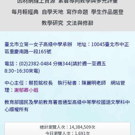
因材網線上資源
素養導向教學與多元評量
每月輕經典
自學天地
寫作命題
學生作品選登
教學研究
文法與修辭
臺北市立第一女子高級中學承辦 地址：10045臺北市中正
區重慶南路一段165號
電話：(02)2382-0484 分機344(請於週一至週五
8:30~16:30來電)
中心主任：蔡哲銘校長 執行秘書：陳麗明老師 網站管
理：
謝郁卿小姐
教育部國民及學前教育署普通型高級中等學校國語文學科中
心版權所有
總計瀏覽人次：
14,384,509
次
今日瀏覽人次：
1,691
次