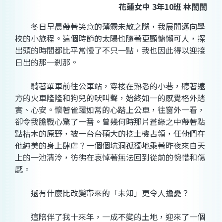
花蓮女中 3年10班 林誾誾
冬日早晨帶著笑意的薄霧未散之際，我展開邁向學
校的小旅程。這個時節的太陽也隨著更顯慵懶可人，探
出頭的時間都比平常慢了不只一點，我也因此得以迎接
日出的那一剎那。
騎著單車前往公車站，穿梭在熟悉的小巷，聽著遠
方的火車隆隆和狗兒的吠叫聲，始終如一的感覺格外踏
實、心安。懷著雀躍如常的心踏上公車，往窗外一看，
卻令我膽戰心驚了一番。曾幾何時那片蒼綠之中帶著點
點枯木的原野，被一台台碩大的挖土機占領，任他們在
他純美的身上肆虐？一個個坑洞孤獨地乘著昨夜來自天
上的一池清泠，彷彿在哀悼著無法回到從前的惋惜和傷
感。
還有什麼比改變帶來的「未知」更令人擔憂？
這陪伴了我十來年，一成不變的土地，迎來了一個