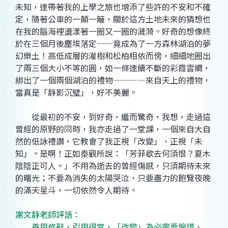
未知，連帶著我的上學之旅也增添了些許的不安和不確
定，隨著公車的一顛一簸，關於這方土地未來的猜想也
在我的腦海裡盪漾著一圈又一圈的漣漪。好奇的想像終
於在三個月後塵埃落定——竟成為了一方森林湖泊的夢
幻樂土！高低成層的灌樹和松柏相依而傍，細細地圈出
了兩三個大小不等的圓，如一條連續不斷的彩霞雲綢，
綁出了一個兩個湖泊的禮物————來自天上的禮物，
當真是「靜影沉璧」，好不美麗。
從最初的不安，到好奇，繼而驚奇，我想，走過這
曾經的原野的同時，我亦走過了一堂課，一個來自大自
然的低詠禮讚，它教會了我正視「改變」、正視「未
知」。是啊！正如秦觀所說：「芳菲歇去何須恨？夏木
陰陰正可人。」不用為逝去的曾經傷感，只須期待未來
的曙光；不要為消失的太陽哭泣，只要盡力的飽覽夜晚
的滿天星斗，一切依然令人期待。
謝文靜老師評語：
善用修辭、引用得當，「改變」為必需要惋惜、