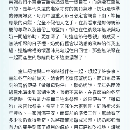
契讓我們不需要言語溝通還是一樣自在，而瀰漫在空氣
中的，是年代久遠的老家才有的獨特氣味。奶奶是標準
的傳統婦女，每到中國重大節日必定會親自下廚，準備
應景的菜餚，完全不假他人之手，在我看來是對傳統節
慶的尊敬以及禮俗上的堅持，卻也在往後幾年無法與奶
奶一同過節時，更加深了「每逢佳節倍思親」的感受。
無法相聚的日子裡，奶奶仍舊會以熟悉的滋味陪伴我度
過，送進嘴裡的懷舊味兒勾起往日回憶，那些無法聚在
一起而產生的愁緒倒也不這麼濃烈了。
童年記憶與口中的味道伴在一起，想起了許多事。
童年冬至的前幾天，總會回老家探望奶奶，而印象最深
刻的習俗便是「做雞母狗仔」。聽奶奶說，早年先民渡
過黑水溝來到澎湖生活，普遍不富裕，在春節前的冬至
祭祖時，沒有能力準備三牲來祭拜，於是便有了「雞母
狗」來替代祭品，希望上天庇佑六畜興旺，同時祈求來
年豐收、一家圓滿平安。而事前的準備工作，無論看了
多少次仍覺得新奇。先將蓬萊米輾成米漿，奶奶那強而
有力的雙手刻滿了歲月的痕跡，用石磨推呀推地，讓我