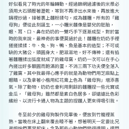
好似看見了時光的年輪轉動。經過篩網過濾後的米漿必
須用大石頭壓著瀝乾，等到不再滲出水來後，再放進大
鍋裡炒過，接著裹上麵粉揉勻，成為麵糰。所有的「雞
母狗」便從此刻誕生，一小糰米麵像是嬰兒的胚胎，
眼、耳、口、鼻在奶奶的一雙巧手下逐漸成型，對於當
時的我來說，最神奇的事便莫過於此！麵糰在奶奶手裡
搓搓揉揉：牛、兔、狗、鴨、魚是基本的造型；不可或
缺的大豬公，頭圓身大，肥滋滋地，好不傳神；還有掐
著麵糰揉出弧度就成了的雞母窩，奶奶一次可以在手心
內搓出好多顆圓而飽滿的蛋，不消三兩下功夫便全落入
了雞窩。其中我最得心應手的就是為動物們用芝麻點上
眼睛，以及拿著小楷用紅花膏上色為「雞母狗」增添喜
氣。除了動物，奶奶也會利用剩餘的麵糰捏一些元寶或
金瓜，「雞母狗」雖然都是素白色居多，卻遠遠比色彩
繽紛、以流行卡通人物為主題的捏麵人更來得吸引我。
冬至前夕的雞母狗製作完畢後，便放到竹籠裡蒸
熟。當晚在床上翻來覆去睡不著，想著明天一定要比兄
弟姐妹們更早起床，念及那些小動物們變得透明，還閃