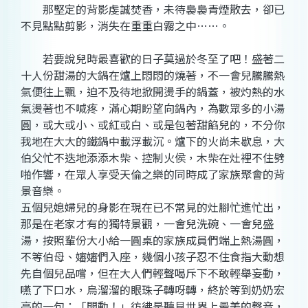
那堅定的背影虔誠焚香，未待裊裊青煙散去，卻已
不見點點剪影，消失在重重白霧之中……。
若要說兒時最喜歡的日子莫過於冬至了吧！盛著二
十人份甜湯的大鍋在爐上悶悶的燒著，不一會兒騰騰熱
氣便往上飄，迫不及待地掀開燙手的鍋蓋，被灼熱的水
氣燙著也不喊疼，滿心期盼望向鍋內，為數眾多的小湯
圓，或大或小、或紅或白、或是包著甜餡兒的，不分你
我地在大大的鐵鍋中載浮載沉。爐下的火尚未歇息，大
伯父忙不迭地添添木柴、控制火侯，木柴在灶裡不住劈
啪作響，在眾人享受天倫之樂的同時成了家族聚會的背
景音樂。
五個兒媳婦兒的身影在現在已不常見的灶腳忙進忙出，
那是在老家才有的獨特景觀，一會兒洗碗、一會兒盛
湯，按照輩份大小給一圓桌的家族成員們端上熱湯圓，
不等伯母、嬸嬸們入座，幾個小孩子忍不住食指大動想
先自個兒品嚐，但在大人們輕聲喝斥下不敢輕舉妄動，
嚥了下口水，烏溜溜的眼珠子轉呀轉，終於等到奶奶宏
亮的一句：「開動！」彷彿是聽見世界上最美的聲音，