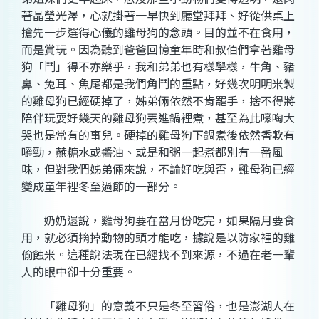
著晶瑩光澤，心就掛著一早快到廳堂拜拜、好從供桌上
搶先一步選得心儀的雞母狗的念頭。目的並不在食用，
而是賞玩。因為聽到爸爸回憶童年時和叔伯們拿著雞母
狗「鬥」得不亦樂乎，我和弟弟也有樣學樣，牛角、豬
鼻、兔耳、魚尾都是我們角鬥的重點，好幾次明明米製
的雞母狗已經硬掉了，姊弟倆依然不肯罷手，捨不得將
陪伴玩耍好幾天的雞母狗丟進鍋裡煮，甚至為此嚎啕大
哭也是常有的事兒。硬掉的雞母狗下鍋煮後依然香軟有
嚼勁，蘸糖水或醬油、或是和粥一起煮都別有一番風
味，但對我們姊弟倆來說，不論好吃與否，雞母狗已經
變成童年裡冬至過節的一部分。
奶奶還說，雞母狗要在當月份吃完，如果隔月要食
用，就必須摘掉動物的頭才能吃，據說是以防家裡的雞
偷蝕米。這種說法現在已經找不到來源，不過在老一輩
人的眼中卻十分重要。
「雞母狗」的意義不只是冬至習俗，也是澎湖人在