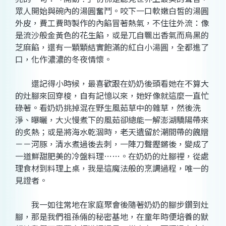
眾人開始與碗內的湯圓奮鬥。咬下一口軟嫩白皙的湯圓
外皮，費工費時製作的內餡冒著熱氣，不住往外流：像
是流沙般金黃色的花生餡，或是兀自飄出香氣而烏黑的
芝麻餡，還有一顆顆結實飽滿的紅白小湯圓，全都進了
口，化作濃濃的冬夜情懷。
還記得小時候，最喜歡跟在奶奶後頭看她在不算大
的灶腳來回穿梭，自有記憶以來，她好像就這麼一直忙
碌著。看奶奶挑掉混在野生風茹草中的雜草，然後洗
淨、曝曬，大火慢煮下的風茹卻總能一解澎湖驕陽帶來
的炙熱；或是將海水乾涸時，老天遺留於潮間帶的餽贈
－－河豚，清水煮過後去刺，一陣刀聲鏗鏘後，變成了
一道鮮甜肥美的冷盤料理……。在奶奶的灶腳裡，從處
理食材到料理上桌，我是這魔法般的烹調過程，唯一的
見證者。
我一如往常地在家庭聚會後隨著奶奶的腳步鑽到灶
腳，那是我們祖孫倆的秘密基地，在童年時便培養的默