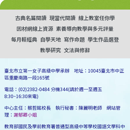
古典名篇閱讀
現當代閱讀
線上教室任你學
因材網線上資源
素養導向教學與多元評量
每月輕經典
自學天地
寫作命題
學生作品選登
教學研究
文法與修辭
臺北市立第一女子高級中學承辦 地址：10045臺北市中正
區重慶南路一段165號
電話：(02)2382-0484 分機344(請於週一至週五
8:30~16:30來電)
中心主任：蔡哲銘校長 執行秘書：陳麗明老師 網站管
理：
謝郁卿小姐
教育部國民及學前教育署普通型高級中等學校國語文學科中