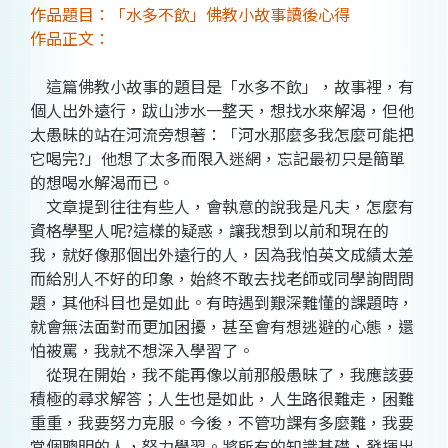
作品題目：「水多不飲」佛教小故事讀後心得
作品正文：
這篇佛教小故事的題目是「水多不飲」，故事裡，有
個人出外遠行，跋山涉水一整天，想找水來解渴，但他
太愚昧的站在河流旁想著：「河水那麼多我怎麼可能把
它喝完?」他想了太多而限入迷網，忘記最初只是簡單
的想喝水解渴而已。
文章提到往往有些人，會執意的說我是凡夫，怎麼有
資格學聖人呢?這樣的疑惑，讓我想到以前和現在的
我，就好像那個出外遠行的人，因為我怕英文成績太差
而給別人不好的印象，始終不敢去找老師或同學詢問問
題，其他科目也是如此。有時遇到艱深難懂的課題時，
就會無法面對而更加困擾，甚至會有想逃避的心態，還
怕被罵，我就不想深入學習了。
從現在開始，我不能再像以前那般愚昧了，我應該要
積極的尋求解答；人生也是如此，人生路很難走，困難
重重，我要努力克服。今後，不管功課有多麼難，我要
當個聰明的人，努力學習。將所有的知識基礎，發揮出