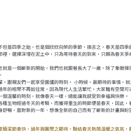
但是四季之始，也是個欣欣向榮的季節，換言之，春天是四季
節裡，選擇深埋在泥土中，只為等待春天的到來，只願為春天爭
就是一個嶄新的開始，我們也就跟著長大了一歲，除了象徵揮
。
，跟親友們一起享受圍爐的時刻， 小時候，最期待的事情，就
過年的相聚不再如往常，因為現代人生活繁忙，大家難有空閒可
一個溫馨的時刻，就像春天一樣，總能讓我感受到幸福與快樂。
種生物經過冬天的考驗，而獲得重生的時節便是春天，因此，
身舒暢，面對新的一年、想像全新的自己而有了嶄新的計畫與盼望
章簡潔節奏快，過年與團聚之期待，聯結春天熱鬧溫暖之氣氛，