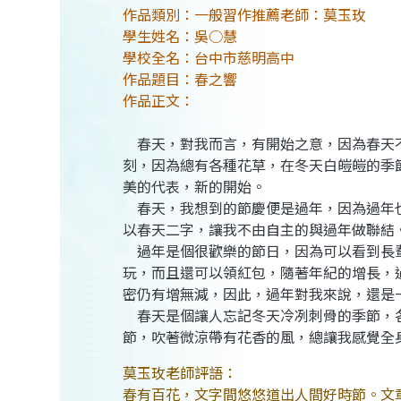
作品類別：一般習作推薦老師：莫玉玫
學生姓名：吳○慧
學校全名：台中市慈明高中
作品題目：春之響
作品正文：
春天，對我而言，有開始之意，因為春天不
刻，因為總有各種花草，在冬天白皚皚的季
美的代表，新的開始。
春天，我想到的節慶便是過年，因為過年也
以春天二字，讓我不由自主的與過年做聯結
過年是個很歡樂的節日，因為可以看到長輩
玩，而且還可以領紅包，隨著年紀的增長，
密仍有增無減，因此，過年對我來說，還是
春天是個讓人忘記冬天冷冽刺骨的季節，各
節，吹著微涼帶有花香的風，總讓我感覺全
莫玉玫老師評語：
春有百花，文字間悠悠道出人間好時節。文