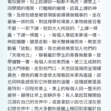
看似疲勞，但上起課卻一點都不馬虎。課堂上，
同學間的嘻鬧、打瞌睡的癡樣、認真上課的神
情，及那些總是被發現偷偷摸摸做雜事的，坐在
最後一排的我，對這樣學校場景人事物總是百看
不厭。一到下課，就如大人所說的:「上課一條
蟲，下課一條龍。」，每個人像結束夢境一樣，
伸起懶腰，隨意走動，聊天聲蜂擁而來，教室流
動著「放鬆」氛圍，我也總很樂意加入他們的
「天南地北」，聊著屬於學生的青春無敵事。放
學鐘聲一響，每個人收拾東西後，便三五成群的
往大門移動，走到校門口，天空因落陽而呈現橘
黃色，顏色的層次是使太陽看起來更為遙遠，卻
也同時能感受到它所散發的溫暖，這種感覺還真
是特別。回程校車上，車上的每個人因一整天的
疲勞，顯得比早上安靜許多：有人拿起耳機開始
沉溺在自己的世界中；或是拿起小說也沉浸在那
幻想世界中；而大多數則是闔上眼回到那屬於自