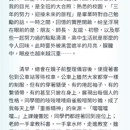
我的目光，是全班的大合照：熟悉的校園，「三
年的努力，迎接未來的旅程」是畢業時對自己勉
勵的話。一時之間，回憶的寶匣開啟，紛呈浮現
在眼前的是：朋友、師長、 友誼、初戀，以及那
些一起努力過的點點滴滴，高中生活就是那麼的
令人回味。此時窗外被黑雲遮半的月亮，朦朧
中，眼皮也越來越沉重……。
清早，總會在鏡子前整理儀容後，便提著書
包到公車站等待校車。公車上雖然大家都穿一樣
的制服，但有的穿著隨便、有的捲起袖子、有的
繫領帶，有的甚至只披在身上，展現出每個人的
性格。同學間的吱吱喳喳麻雀般喧鬧吵雜，成了
我每天上學「重振精神」的來源。「噹噹噹
噹...」上課鐘響起，同學們都趕著回到座位上；
老師一手拿教科書，一手拿水杯，走進教室，雖