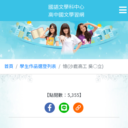
國語文學科中心
高中國文學習網
首頁
學生作品選登列表
憶(沙鹿高工 吳○立)
【點閱數：5,355】