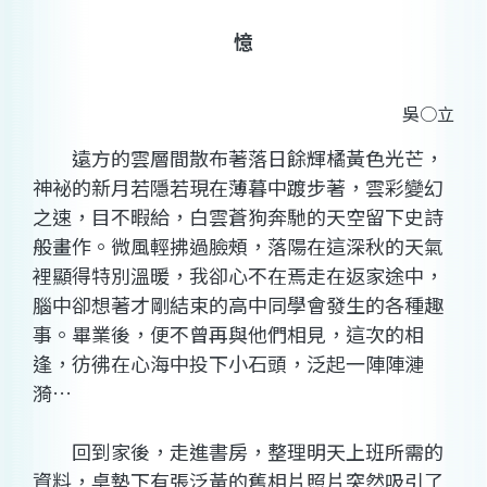
憶
吳○立
遠方的雲層間散布著落日餘輝橘黃色光芒，
神袐的新月若隱若現在薄暮中踱步著，雲彩變幻
之速，目不暇給，白雲蒼狗奔馳的天空留下史詩
般畫作。微風輕拂過臉頰，落陽在這深秋的天氣
裡顯得特別溫暖，我卻心不在焉走在返家途中，
腦中卻想著才剛結束的高中同學會發生的各種趣
事。畢業後，便不曾再與他們相見，這次的相
逢，彷彿在心海中投下小石頭，泛起一陣陣漣
漪…
回到家後，走進書房，整理明天上班所需的
資料，桌墊下有張泛黃的舊相片照片突然吸引了