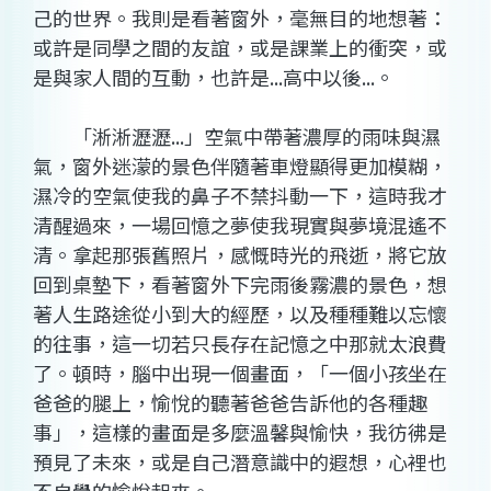
己的世界。我則是看著窗外，毫無目的地想著：
或許是同學之間的友誼，或是課業上的衝突，或
是與家人間的互動，也許是...高中以後...。
「淅淅瀝瀝...」空氣中帶著濃厚的雨味與濕
氣，窗外迷濛的景色伴隨著車燈顯得更加模糊，
濕冷的空氣使我的鼻子不禁抖動一下，這時我才
清醒過來，一場回憶之夢使我現實與夢境混遙不
清。拿起那張舊照片，感慨時光的飛逝，將它放
回到桌墊下，看著窗外下完雨後霧濃的景色，想
著人生路途從小到大的經歷，以及種種難以忘懷
的往事，這一切若只長存在記憶之中那就太浪費
了。頓時，腦中出現一個畫面，「一個小孩坐在
爸爸的腿上，愉悅的聽著爸爸告訴他的各種趣
事」，這樣的畫面是多麼溫馨與愉快，我彷彿是
預見了未來，或是自己潛意識中的遐想，心裡也