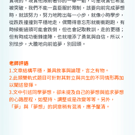
實現的。現實他限制著你的一舉一動，可是現實也希望
被突破，我們不能一直臣服於限制，該要向前完成夢想
時，就該努力，努力地跨出每一小步，就像小時學步，
從跌跌撞撞到平穩地走，偶爾得意忘形就衝衝跑跑，有
時候衝過頭可能會跌倒，但也會記取教訓，走的更穩；
但有時成功衝鋒達陣，也就增添了勇氣與自信，所以，
別怯步，大膽地向前追夢，別回頭。
老師評語
1.文章結構平穩，兼具敘事與論理，言之有物。
2.此類雙軌式題目可針對其對立與共生的不同情形再加
以闡述發揮。
3.文中引述同學夢想，卻未提及自己的夢想與追求夢想
的心路歷程，如堅持、調整或是改變等等。另外，
「夢」與「夢想」的詞意稍有混淆，應予釐清。