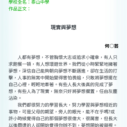
學校全名：泰山中學
作品正文：
現實與夢想
何○芸
人都有夢想，不管胸懷大志或追求小確幸，有人只
求飽餐一頓，有人想環遊世界。我們從小時緊緊地擁著
夢想，深信自己能夠朝向夢想不斷邁進，卻在生活的打
擊，人事的無常中開始變得害怕畏縮，只敢將夢想擺在
自己心裡，輕輕地牽著。有些人長大後真的完成了夢
想，有些人為了現實，無奈只好將夢想擱置，任由灰塵
沾染。
我們都很努力的學習長大，努力學習與夢想相近的
事物，可是父母的期望，旁人的眼光，能不在乎嗎?或
許小時候覺得自己的那個夢想很偉大，很厲害，但長大
以後周遭的人卻開始覺得你辦不到，夢想開始被藐視。