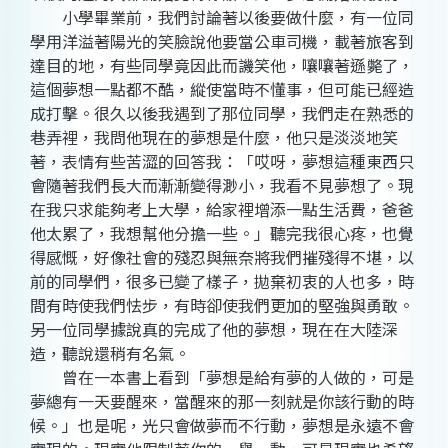
小學畢業前，我們討論著以後要做什麼，有一位同
學用洋溢著陽光的笑臉說他要當公車司機，載著旅客到
達目的地，有些同學竟因此而譏笑他，嚷嚷著遜斃了，
這個夢想一點都不酷，縱使當時不懂事，但可能已經造
成打擊。很久以後我遇到了那位同學，我們走在熟悉的
巷弄裡，我問他現在的夢想是什麼，他只是淡淡地笑
著，表情有些苦澀的回答我：「哎呀，夢想這種東西只
會隨著我們長大而漸漸變得渺小，我看不見夢想了。現
在我只求能夠考上大學，給家裡增添一點生活費，爸爸
他太累了，我想幫他分擔一些。」聽完我很心疼，也覺
得感慨，好像社會的殘忍與無奈將我們摧殘得不堪，以
前的同學們，很多已變了樣子，拋棄初衷的人也多，時
間有時使我們怯步，有時卻使我們更加的堅強與勇敢。
另一位同學據說真的完成了他的夢想，現在在大陸深
造，聽說還稍有名氣。
曾在一本書上看到「夢想是給有夢的人做的，可是
夢總有一天要醒來，當醒來的那一刻就是你該行動的時
候。」也是呢，光只會做夢而不行動，夢想是永遠不會