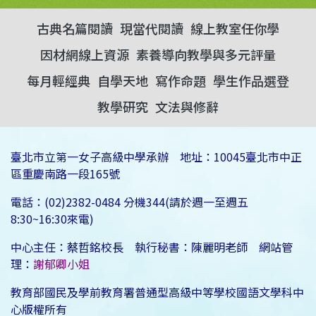
古典名篇閱讀
現當代閱讀
線上教室任你學
因材網線上資源
素養導向教學與多元評量
每月輕經典
自學天地
寫作命題
學生作品選登
教學研究
文法與修辭
臺北市立第一女子高級中學承辦 地址：10045臺北市中正
區重慶南路一段165號
電話：(02)2382-0484 分機344(請於週一至週五
8:30~16:30來電)
中心主任：蔡哲銘校長 執行秘書：陳麗明老師 網站管
理：
謝郁卿小姐
教育部國民及學前教育署普通型高級中等學校國語文學科中
心版權所有