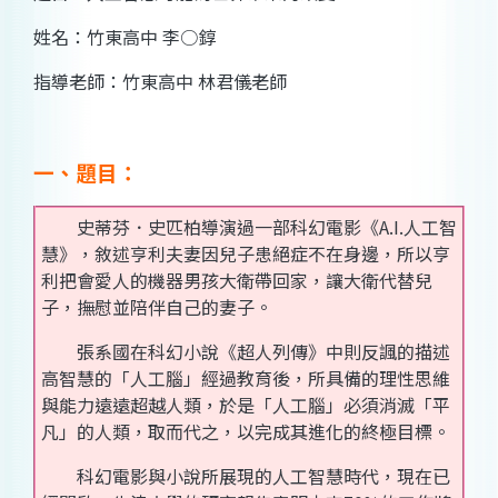
姓名：竹東高中 李○錞
指導老師：竹東高中 林君儀老師
一、題目：
史蒂芬．史匹柏導演過一部科幻電影《A.I.人工智
慧》，敘述亨利夫妻因兒子患絕症不在身邊，所以亨
利把會愛人的機器男孩大衛帶回家，讓大衛代替兒
子，撫慰並陪伴自己的妻子。
張系國在科幻小說《超人列傳》中則反諷的描述
高智慧的「人工腦」經過教育後，所具備的理性思維
與能力遠遠超越人類，於是「人工腦」必須消滅「平
凡」的人類，取而代之，以完成其進化的終極目標。
科幻電影與小說所展現的人工智慧時代，現在已