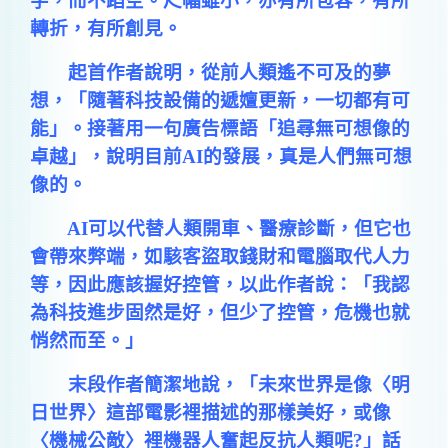
字，而不蹈空。尺幅雖小，亦有所包容，有所
轉折，有所創見。
起首作者說明，從前人類遙不可及的夢
想，「隨著科技設備的遞嬗更新，一切都有可
能」。接著用一句廣告標語「追尋無可想像的
卓越」，說明目前AI的發展，真是人們無可想
像的。
AI可以代替人類開車、醫療診斷，但它也
會帶來弊端，如駭客盜取錢財和電腦取代人力
等，因此應該握好控管，以此作者說：「我認
為科技進步固然是好，但少了控管，危機也就
悄然而至。」
末段作者簡潔地說，「未來世界是像〈明
日世界〉這部電影裡描述的那樣美好，或像
〈機械公敵〉裡機器人奮起反抗人類呢?」話