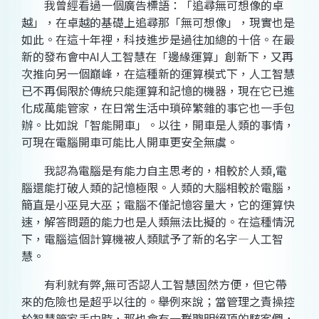
我曾經看過一個廣告標語：「追尋無可想像的卓
越」，在卓越的基礎上追尋那「無可想像」，現實也是
如此。在這十年裡，科技進步是過往加總的十倍。在最
新的發布會中AI人工智慧在「邊緣運算」創新下，又再
次推向另一個巔峰，在這種新的運算模式下，人工智慧
已不再侷限於傳統只能運算和記憶的機器，現在它已進
化成萬能管家，在日常生活中瑣碎繁雜的事它也一手包
辦。比如說「智能開車」。以往，開車是人類的事情，
可現在電腦開車可能比人開車更安全無虞。
我認為電腦是有能力自主思考的，相較於人類,電
腦還能打破人類的記憶極限。人類的大腦相較於電腦，
簡直是小巫見大巫；電腦不僅記憶容量大，它的運算快
速，解答問題的能力也是人類無法比擬的。在這種情況
下，電腦這個計算機被人類賦予了新的名字―人工智
慧。
有利就有弊,無可否認人工智慧固然方便，但它帶
來的危險也是超乎以往的。舉例來說；當管理之責操控
於智慧管家手中時，那也會有一群聰明絕頂的駭客們，