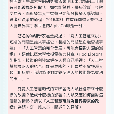
經開啟。牛津大學的研究報告表明未來70%的工作將
有可能被機器所取代，如智能駕駛、醫療診斷、金融
交易等，而近幾年人工智慧已能部分模擬大腦認知、
思考和決策的過程，2016年3月在首爾圍棋大賽中以
大勝世界高手李世乭的AlphaGo即是一例。
著名的物理學家霍金說過：「對人工智慧來說，
短期的問題是誰來掌控它，長期的問題是它能否被掌
控」、「人工智慧的完全發展，可能會招致人類的滅
絕」。哥倫比亞大學教授霍德力普森（Hod Lipson）
則指出，技術的利弊掌握在人類自己手裡：「人工智
慧與機器人的結合可能是危險的，但這並不會毀滅人
類。相反的，我認為我們能夠使強大的技術變為有利
的東西」。
究竟人工智慧時代的來臨會為人類社會帶來什麼
樣的改變？造成什麼樣的影響？人類又應如何面對這
個新的情勢？請以「
人工智慧可能為世界帶來的改
變
」為題，寫一篇文章，闡述你的見解。