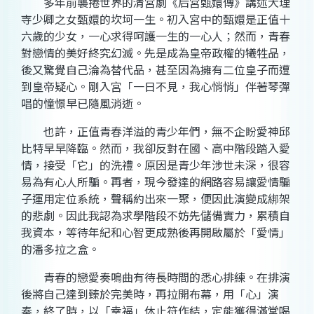
多年前襲捲世界的清宮劇《后宮甄嬛傳》講述大理
寺少卿之女甄嬛的坎坷一生。初入宮中的甄嬛是正值十
六歲的少女，一心求得呵護一生的一心人；然而，青春
對戀情的美好終究幻滅。先是成為皇帝政權的犧牲品，
後又驚覺自己淪為替代品，甚至因為擁有二位皇子而遭
到皇帝疑心。剛入宮「一日不見，我心悄悄」伴著琴彈
唱的憧憬早已隨風消逝。
也許，正值青春洋溢的青少年們，無不企盼愛神邱
比特早早降臨。然而，我卻反對在國、高中階段踏入愛
情，接受「它」的洗禮。原因是青少年涉世未深，很容
易為有心人所騙。再者，現今發達的網路容易讓愛情騙
子運用定位系統，聲稱約出來一聚，便因此演變成綁架
的悲劇。因此我認為求學階段不妨先儲備實力，累積自
我資本，等待年紀和心智更成熟後再開啟屬於「愛情」
的潘多拉之盒。
青春的戀愛奏鳴曲有待長時間的悉心排練。在排演
後將自己達到臻於完美時，再拉開布幕，用「心」演
奏，終了時，以「幸福」休止符作結，定能獲得滿堂喝