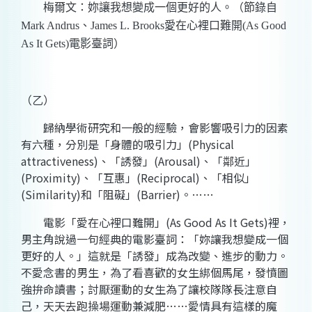
梅爾文：妳讓我想變成一個更好的人。（節錄自
Mark Andrus、James L. Brooks愛在心裡口難開(As Good
As It Gets)電影臺詞）
（乙）
歸納學術研究和一般的經驗，會影響吸引力的因素
有六種，分別是「身體的吸引力」(Physical
attractiveness)、「誘發」(Arousal)、「鄰近」
(Proximity)、「互惠」(Reciprocal)、「相似」
(Similarity)和「阻礙」(Barrier)。……
電影「愛在心裡口難開」(As Good As It Gets)裡，
男主角說過一句經典的電影臺詞：「妳讓我想變成一個
更好的人。」這就是「誘發」成為改變、進步的動力。
不愛念書的男生，為了看喜歡的女生綁個馬尾，發憤圖
強拚命讀書；討厭運動的女生為了讓校隊隊長注意自
己，天天去跑操場運動兼減肥……愛情具有這樣的魔