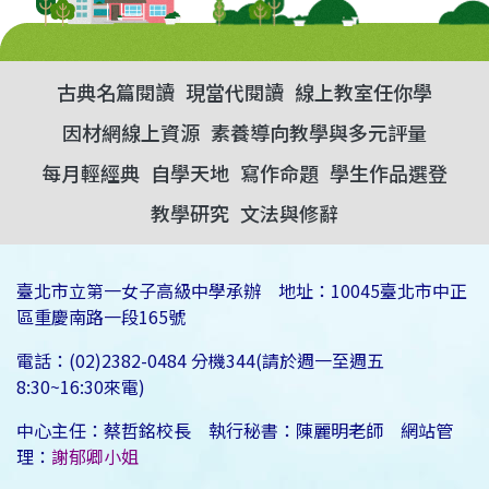
古典名篇閱讀
現當代閱讀
線上教室任你學
因材網線上資源
素養導向教學與多元評量
每月輕經典
自學天地
寫作命題
學生作品選登
教學研究
文法與修辭
臺北市立第一女子高級中學承辦 地址：10045臺北市中正
區重慶南路一段165號
電話：(02)2382-0484 分機344(請於週一至週五
8:30~16:30來電)
中心主任：蔡哲銘校長 執行秘書：陳麗明老師 網站管
理：
謝郁卿小姐