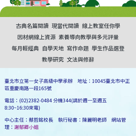
古典名篇閱讀
現當代閱讀
線上教室任你學
因材網線上資源
素養導向教學與多元評量
每月輕經典
自學天地
寫作命題
學生作品選登
教學研究
文法與修辭
臺北市立第一女子高級中學承辦 地址：10045臺北市中正
區重慶南路一段165號
電話：(02)2382-0484 分機344(請於週一至週五
8:30~16:30來電)
中心主任：蔡哲銘校長 執行秘書：陳麗明老師 網站管
理：
謝郁卿小姐