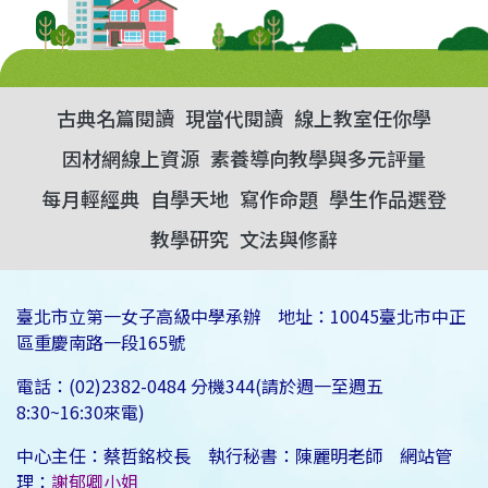
古典名篇閱讀
現當代閱讀
線上教室任你學
因材網線上資源
素養導向教學與多元評量
每月輕經典
自學天地
寫作命題
學生作品選登
教學研究
文法與修辭
臺北市立第一女子高級中學承辦 地址：10045臺北市中正
區重慶南路一段165號
電話：(02)2382-0484 分機344(請於週一至週五
8:30~16:30來電)
中心主任：蔡哲銘校長 執行秘書：陳麗明老師 網站管
理：
謝郁卿小姐