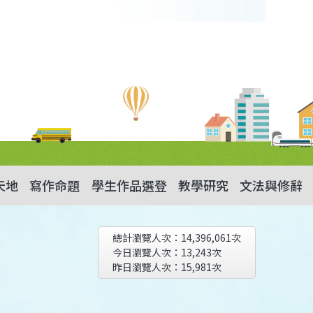
天地
寫作命題
學生作品選登
教學研究
文法與修辭
總計瀏覽人次：
14,396,061
次
今日瀏覽人次：
13,243
次
昨日瀏覽人次：
15,981
次