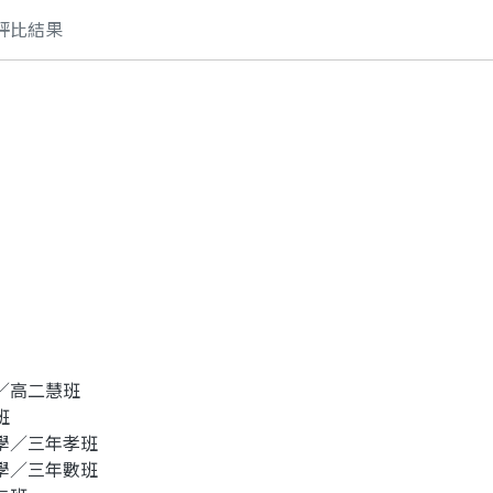
評比結果
／高二慧班
班
學／三年孝班
學／三年數班