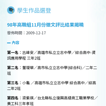
學生作品選登
98年高職組11月份徵文評比結果揭曉
發佈時間：2009-12-17
內容
第一名
：古峰安／高雄市私立立志中學／綜合高中
-
資
訊應用學程
三年
2
班
第二名
：董璦華／高市私立立志中學
(
綜合科
)
／二年二
班
第三名
：小龜
／高雄市私立立志中學
綜合高中／綜高
二年
2
班
第四名
：
梁紫祺／台北縣私立復興高級商工職業學校／
美工科三年孝班